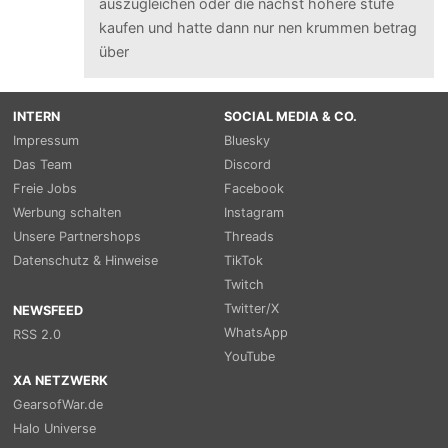
auszugleichen oder die nächst höhere stufe
kaufen und hatte dann nur nen krummen betrag
über
INTERN
SOCIAL MEDIA & CO.
Impressum
Bluesky
Das Team
Discord
Freie Jobs
Facebook
Werbung schalten
Instagram
Unsere Partnershops
Threads
Datenschutz & Hinweise
TikTok
Twitch
Twitter/X
NEWSFEED
WhatsApp
RSS 2.0
YouTube
XA NETZWERK
GearsofWar.de
Halo Universe