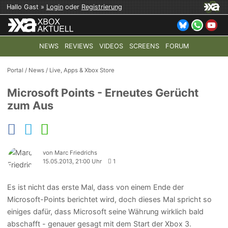
Hallo Gast »
Login
oder
Registrierung
NEWS
REVIEWS
VIDEOS
SCREENS
FORUM
TOP-THEMEN:
COD: MODERN WARFARE 4
HALO: CAMPAI
Portal
/
News
/
Live, Apps & Xbox Store
Microsoft Points - Erneutes Gerücht
zum Aus
von Marc Friedrichs
15.05.2013, 21:00 Uhr
1
Es ist nicht das erste Mal, dass von einem Ende der
Microsoft-Points berichtet wird, doch dieses Mal spricht so
einiges dafür, dass Microsoft seine Währung wirklich bald
abschafft - genauer gesagt mit dem Start der Xbox 3.