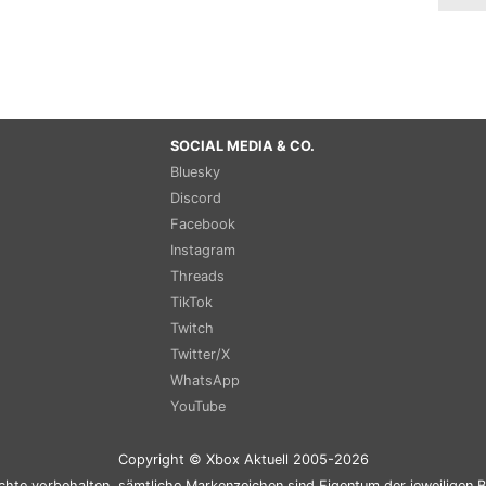
SOCIAL MEDIA & CO.
Bluesky
Discord
Facebook
Instagram
Threads
TikTok
Twitch
Twitter/X
WhatsApp
YouTube
Copyright © Xbox Aktuell 2005-2026
chte vorbehalten, sämtliche Markenzeichen sind Eigentum der jeweiligen B