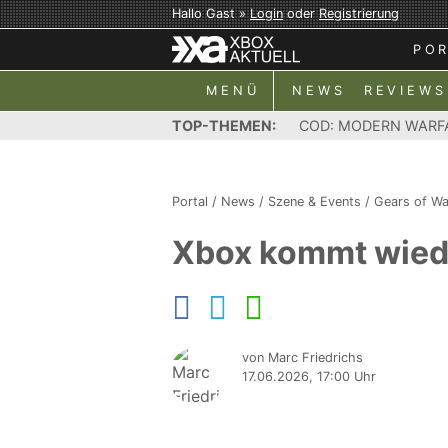
Hallo Gast »
Login
oder
Registrierung
PO
MENÜ
NEWS
REVIEWS
TOP-THEMEN:
COD: MODERN WARF
Portal
/
News
/
Szene & Events
/
Gears of Wa
Xbox kommt wied
von Marc Friedrichs
17.06.2026, 17:00 Uhr