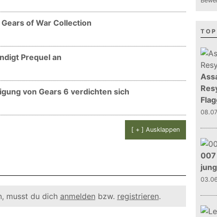
Bewer
Gears of War Collection
TOP
ndigt Prequel an
Assa
Resy
igung von Gears 6 verdichten sich
Flag
08.0
[ + ] Ausklappen
007 
jun
03.0
, musst du dich
anmelden
bzw.
registrieren
.