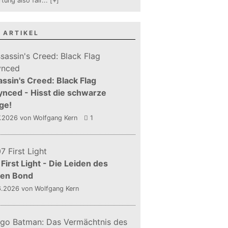
tung also fair
...
[+]
 ARTIKEL
ssin's Creed: Black Flag
nced - Hisst die schwarze
ge!
7.2026
von Wolfgang Kern
1
First Light - Die Leiden des
gen Bond
6.2026
von Wolfgang Kern