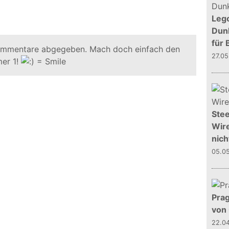
Leg
Dunk
für 
ommentare abgegeben. Mach doch einfach den
27.0
er 1!
Stee
Wire
nich
05.0
Prag
von
22.0