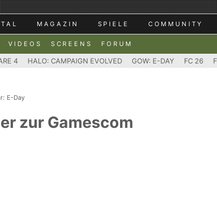
RTAL
MAGAZIN
SPIELE
COMMUNITY
VIDEOS
SCREENS
FORUM
ARE 4
HALO: CAMPAIGN EVOLVED
GOW: E-DAY
FC 26
r: E-Day
er zur Gamescom