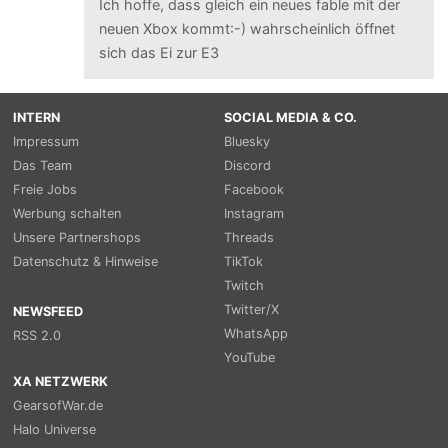
Ich hoffe, dass gleich ein neues fable mit der
neuen Xbox kommt:-) wahrscheinlich öffnet
sich das Ei zur E3
INTERN
SOCIAL MEDIA & CO.
Impressum
Bluesky
Das Team
Discord
Freie Jobs
Facebook
Werbung schalten
Instagram
Unsere Partnershops
Threads
Datenschutz & Hinweise
TikTok
Twitch
Twitter/X
NEWSFEED
WhatsApp
RSS 2.0
YouTube
XA NETZWERK
GearsofWar.de
Halo Universe