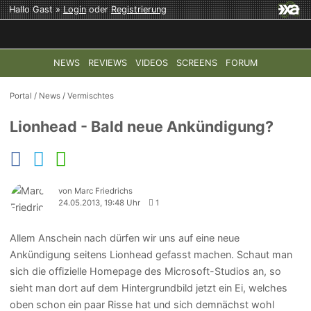
Hallo Gast »
Login
oder
Registrierung
NEWS
REVIEWS
VIDEOS
SCREENS
FORUM
TOP-THEMEN:
COD: MODERN WARFARE 4
HALO: CAMPAI
Portal
/
News
/
Vermischtes
Lionhead - Bald neue Ankündigung?
von Marc Friedrichs
24.05.2013, 19:48 Uhr
1
Allem Anschein nach dürfen wir uns auf eine neue
Ankündigung seitens Lionhead gefasst machen. Schaut man
sich die offizielle Homepage des Microsoft-Studios an, so
sieht man dort auf dem Hintergrundbild jetzt ein Ei, welches
oben schon ein paar Risse hat und sich demnächst wohl