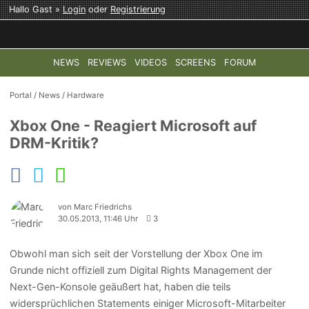
Hallo Gast »
Login
oder
Registrierung
NEWS
REVIEWS
VIDEOS
SCREENS
FORUM
TOP-THEMEN:
COD: MODERN WARFARE 4
HALO: CAMPAI
Portal
/
News
/
Hardware
Xbox One - Reagiert Microsoft auf
DRM-Kritik?
von Marc Friedrichs
30.05.2013, 11:46 Uhr
3
Obwohl man sich seit der Vorstellung der Xbox One im
Grunde nicht offiziell zum Digital Rights Management der
Next-Gen-Konsole geäußert hat, haben die teils
widersprüchlichen Statements einiger Microsoft-Mitarbeiter