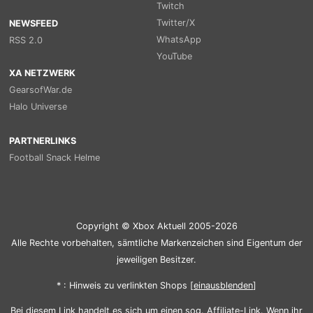
Twitch
Twitter/X
NEWSFEED
WhatsApp
RSS 2.0
YouTube
XA NETZWERK
GearsofWar.de
Halo Universe
PARTNERLINKS
Football Snack Helme
Copyright © Xbox Aktuell 2005-2026
Alle Rechte vorbehalten, sämtliche Markenzeichen sind Eigentum der
jeweiligen Besitzer.
* : Hinweis zu verlinkten Shops [
ein
aus
blenden
]
Bei diesem Link handelt es sich um einen sog. Affiliate-Link. Wenn ihr