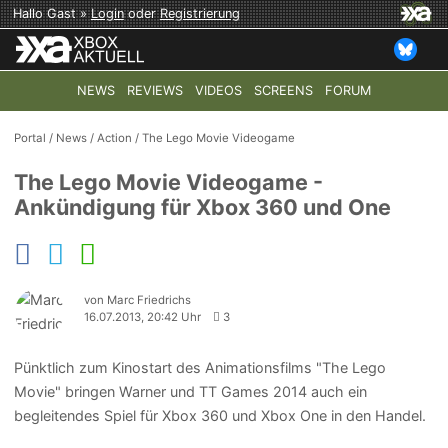
Hallo Gast »
Login
oder
Registrierung
NEWS
REVIEWS
VIDEOS
SCREENS
FORUM
TOP-THEMEN:
COD: MODERN WARFARE 4
HALO: CAMPAI
Portal
/
News
/
Action
/
The Lego Movie Videogame
The Lego Movie Videogame -
Ankündigung für Xbox 360 und One
von Marc Friedrichs
16.07.2013, 20:42 Uhr
3
Pünktlich zum Kinostart des Animationsfilms "The Lego
Movie" bringen Warner und TT Games 2014 auch ein
begleitendes Spiel für Xbox 360 und Xbox One in den Handel.