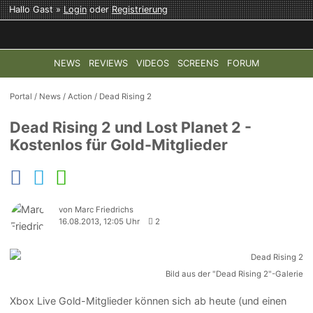
Hallo Gast »
Login
oder
Registrierung
NEWS
REVIEWS
VIDEOS
SCREENS
FORUM
TOP-THEMEN:
COD: MODERN WARFARE 4
HALO: CAMPAI
Portal
/
News
/
Action
/
Dead Rising 2
Dead Rising 2 und Lost Planet 2 -
Kostenlos für Gold-Mitglieder
von Marc Friedrichs
16.08.2013, 12:05 Uhr
2
Bild aus der "Dead Rising 2"-Galerie
Xbox Live Gold-Mitglieder können sich ab heute (und einen