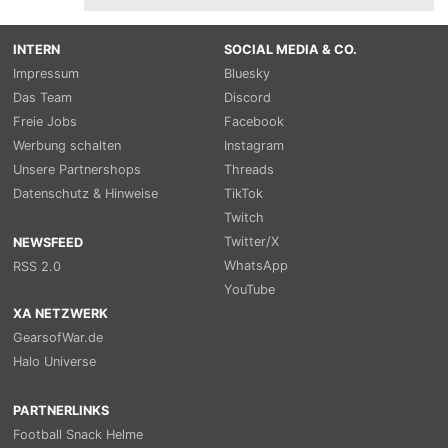
INTERN
SOCIAL MEDIA & CO.
Impressum
Bluesky
Das Team
Discord
Freie Jobs
Facebook
Werbung schalten
Instagram
Unsere Partnershops
Threads
Datenschutz & Hinweise
TikTok
Twitch
Twitter/X
NEWSFEED
WhatsApp
RSS 2.0
YouTube
XA NETZWERK
GearsofWar.de
Halo Universe
PARTNERLINKS
Football Snack Helme