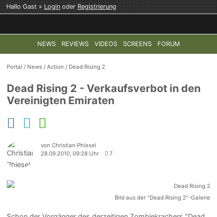
Hallo Gast »
Login
oder
Registrierung
NEWS
REVIEWS
VIDEOS
SCREENS
FORUM
TOP-THEMEN:
COD: MODERN WARFARE 4
HALO: CAMPAI
Portal
/
News
/
Action
/
Dead Rising 2
Dead Rising 2 - Verkaufsverbot in den
Vereinigten Emiraten
von Christian Phiesel
28.09.2010, 09:28 Uhr
7
Bild aus der "Dead Rising 2"-Galerie
Schon der Vorgänger des derzeitigen Zombiekrachers "Dead