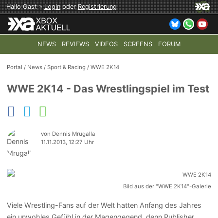
Hallo Gast »
Login
oder
Registrierung
NEWS
REVIEWS
VIDEOS
SCREENS
FORUM
TOP-THEMEN:
COD: MODERN WARFARE 4
HALO: CAMPAI
Portal
/
News
/
Sport & Racing
/
WWE 2K14
WWE 2K14 - Das Wrestlingspiel im Test
von Dennis Mrugalla
11.11.2013, 12:27 Uhr
Bild aus der "WWE 2K14"-Galerie
Viele Wrestling-Fans auf der Welt hatten Anfang des Jahres
ein unwohles Gefühl in der Magengegend, denn Publisher