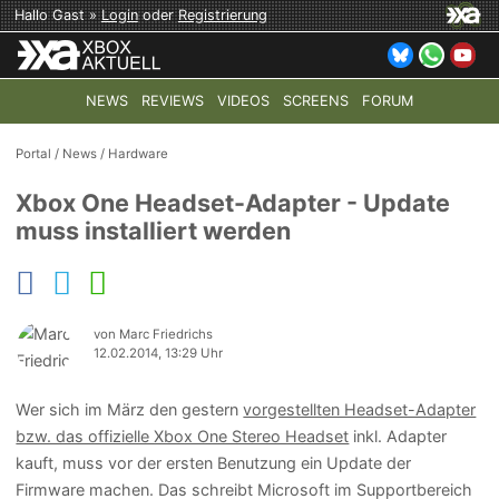
Hallo Gast »
Login
oder
Registrierung
NEWS
REVIEWS
VIDEOS
SCREENS
FORUM
TOP-THEMEN:
COD: MODERN WARFARE 4
HALO: CAMPAI
Portal
/
News
/
Hardware
Xbox One Headset-Adapter - Update
muss installiert werden
von Marc Friedrichs
12.02.2014, 13:29 Uhr
Wer sich im März den gestern
vorgestellten Headset-Adapter
bzw. das offizielle Xbox One Stereo Headset
inkl. Adapter
kauft, muss vor der ersten Benutzung ein Update der
Firmware machen. Das schreibt Microsoft im Supportbereich