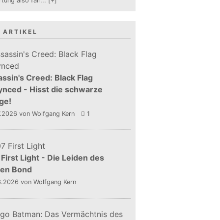
tung also fair
...
[+]
 ARTIKEL
ssin's Creed: Black Flag
nced - Hisst die schwarze
ge!
7.2026
von Wolfgang Kern
1
First Light - Die Leiden des
gen Bond
6.2026
von Wolfgang Kern