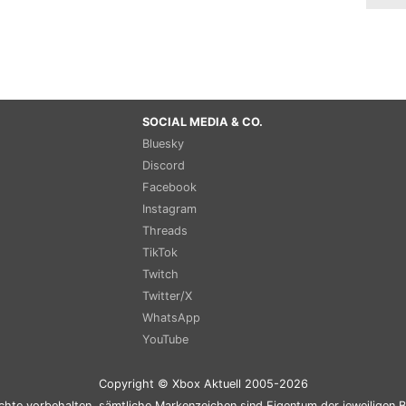
SOCIAL MEDIA & CO.
Bluesky
Discord
Facebook
Instagram
Threads
TikTok
Twitch
Twitter/X
WhatsApp
YouTube
Copyright © Xbox Aktuell 2005-2026
chte vorbehalten, sämtliche Markenzeichen sind Eigentum der jeweiligen B