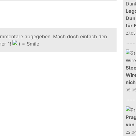
Leg
Dunk
für 
27.0
ommentare abgegeben. Mach doch einfach den
er 1!
Stee
Wire
nich
05.0
Prag
von
22.0