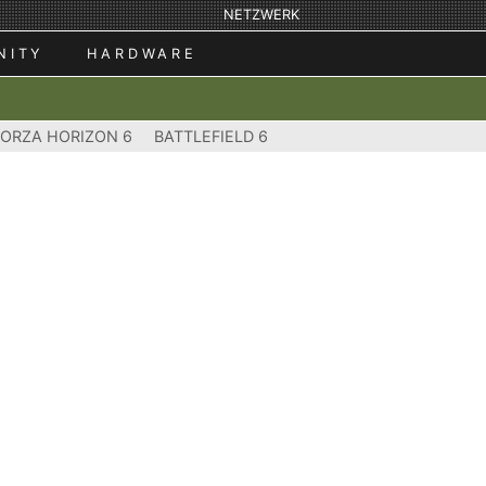
NETZWERK
NITY
HARDWARE
FORZA HORIZON 6
BATTLEFIELD 6