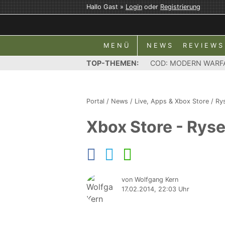
Hallo Gast »
Login
oder
Registrierung
MENÜ
NEWS
REVIEWS
TOP-THEMEN:
COD: MODERN WARF
Portal
/
News
/
Live, Apps & Xbox Store
/
Ry
Xbox Store - Rys
von Wolfgang Kern
17.02.2014, 22:03 Uhr