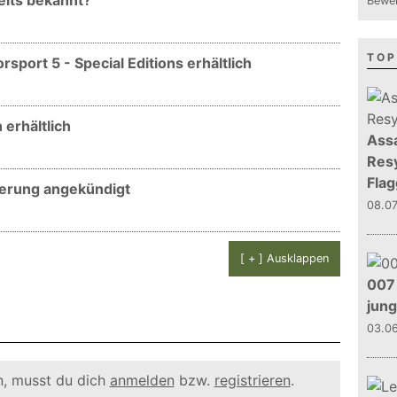
eits bekannt?
Bewer
TOP
sport 5 - Special Editions erhältlich
erhältlich
Assa
Resy
Flag
terung angekündigt
08.0
[ + ] Ausklappen
007 
jun
03.0
, musst du dich
anmelden
bzw.
registrieren
.