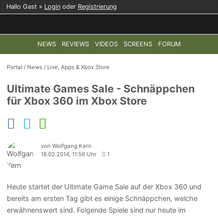
Hallo Gast »
Login
oder
Registrierung
NEWS
REVIEWS
VIDEOS
SCREENS
FORUM
TOP-THEMEN:
COD: MODERN WARFARE 4
HALO: CAMPAI
Portal
/
News
/
Live, Apps & Xbox Store
Ultimate Games Sale - Schnäppchen
für Xbox 360 im Xbox Store
von Wolfgang Kern
18.02.2014, 11:56 Uhr
1
Heute startet der Ultimate Game Sale auf der Xbox 360 und
bereits am ersten Tag gibt es einige Schnäppchen, welche
erwähnenswert sind. Folgende Spiele sind nur heute im