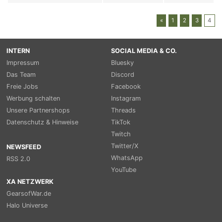
«
1
2
3
4
INTERN
SOCIAL MEDIA & CO.
Impressum
Bluesky
Das Team
Discord
Freie Jobs
Facebook
Werbung schalten
Instagram
Unsere Partnershops
Threads
Datenschutz & Hinweise
TikTok
Twitch
Twitter/X
NEWSFEED
WhatsApp
RSS 2.0
YouTube
XA NETZWERK
GearsofWar.de
Halo Universe