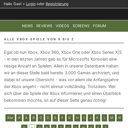
Hallo Gast »
Login
oder
Registrierung
NEWS
REVIEWS
VIDEOS
SCREENS
FORUM
TOP-THEMEN:
COD: MODERN WARFARE 4
HALO: CAMPAI
ALLE XBOX-SPIELE VON A BIS Z
Egal ob nun Xbox, Xbox 360, Xbox One oder Xbox Series X|S
- in den letzten Jahren gab es für Microsofts Konsolen eine
riesige Anzahl an Spielen. Allein in unserer Datenbank haben
wir an dieser Stelle bald bereits 3.000 Games archiviert, und
dabei ist unsere Übersicht - was vor allem die Anfangsjahre
der Xbox angeht - nicht einmal vollständig. Trotzdem: Wer
sich über die Spiele der Xbox informieren und einen Überblick
bekommen möchte, ist auf dieser Seite genau richtig!
Alle
#
A
B
C
D
E
F
G
H
I
J
K
L
M
N
O
P
Q
R
S
T
U
V
W
X
Y
Z