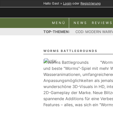
Hallo Gast »
Login
oder
Registrierung
MENÜ
NEWS
REVIEWS
TOP-THEMEN:
COD: MODERN WARF
WORMS BATTLEGROUNDS
"Worms
und beste "Worms"-Spiel mit mehr 
Wasseranimationen, umfangreichere
Anpassungsmöglichkeiten als jemals
wunderschöne 3D-Visuals in HD, int
2D-Gameplay der Marke. Neue Blitze
spannende Additions für eine Verbes
Features – alles, was sich ein "Wor