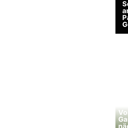
S
a
P
G
Vo
Ga
nä