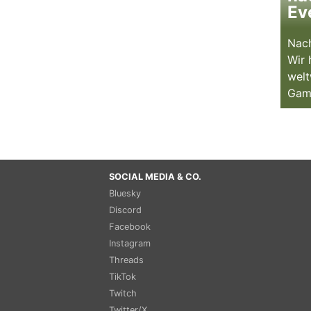
Ev
Nach
Wir 
welt
Gam
SOCIAL MEDIA & CO.
Bluesky
Discord
Facebook
Instagram
Threads
TikTok
Twitch
Twitter/X