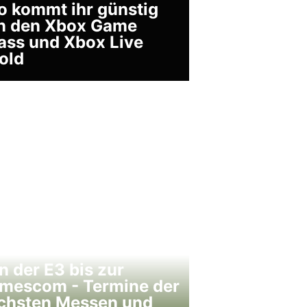
o kommt ihr günstig
n den Xbox Game
ass und Xbox Live
old
n der E3 bis zur
mescom - Termine der
chsten Messen und