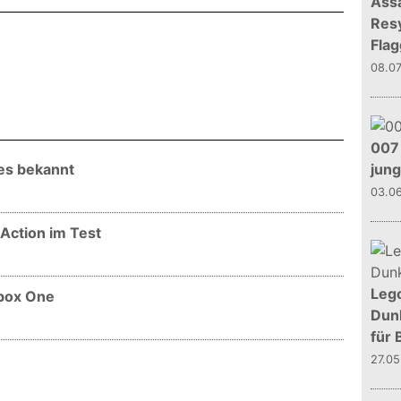
Assa
Resy
Flag
08.0
007 
es bekannt
jun
03.0
Action im Test
Leg
Xbox One
Dunk
für 
27.0