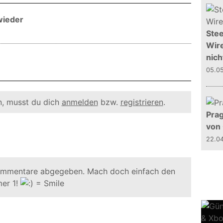
wieder
Stee
Wire
nich
05.0
, musst du dich
anmelden
bzw.
registrieren
.
Prag
von
22.0
ommentare abgegeben. Mach doch einfach den
er 1!