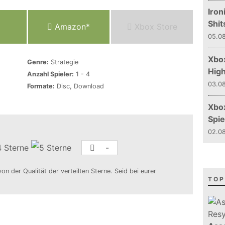
Iron
Shit
Amazon*
Xbox Store
05.08
Xbox
Genre:
Strategie
Hig
Anzahl Spieler:
1 - 4
03.08
Formate:
Disc, Download
Xbo
Spie
02.08
-
von der Qualität der verteilten Sterne. Seid bei eurer
TOP