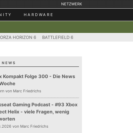
NETZWERK
NITY
HARDWARE
FORZA HORIZON 6
BATTLEFIELD 6
 NEWS
x Kompakt Folge 300 - Die News
 Woche
ern
von Marc Friedrichs
kseat Gaming Podcast - #93 Xbox
ect Helix - viele Fragen, wenig
worten
.2026 von Marc Friedrichs