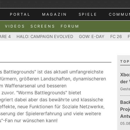
PORTAL
MAGAZIN
SPIELE
COMMU
VIDEOS
SCREENS
FORUM
ARE 4
HALO: CAMPAIGN EVOLVED
GOW: E-DAY
FC 26
TOP
 Battlegrounds" ist das aktuell umfangreichste
Xbo
Würmern, größeren Landschaften, dynamischeren
der
m Waffenarsenal und besseren
Gest
 zuvor. "Worms Battlegrounds" bietet
egriert dabei aber das bewährte und klassische
Bac
ffekte, neue Funktionen für Soziale Netzwerke,
Proj
serung der Spielererfahrung und viele weitere
Ant
ms"-Fan nur wünschen kann!
05.08