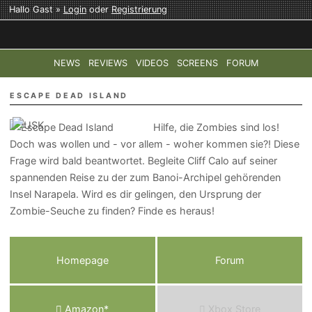
Hallo Gast »
Login
oder
Registrierung
NEWS
REVIEWS
VIDEOS
SCREENS
FORUM
TOP-THEMEN:
COD: MODERN WARFARE 4
HALO: CAMPAI
ESCAPE DEAD ISLAND
Hilfe, die Zombies sind los!
Doch was wollen und - vor allem - woher kommen sie?! Diese
Frage wird bald beantwortet. Begleite Cliff Calo auf seiner
spannenden Reise zu der zum Banoi-Archipel gehörenden
Insel Narapela. Wird es dir gelingen, den Ursprung der
Zombie-Seuche zu finden? Finde es heraus!
Homepage
Forum
Amazon*
Xbox Store