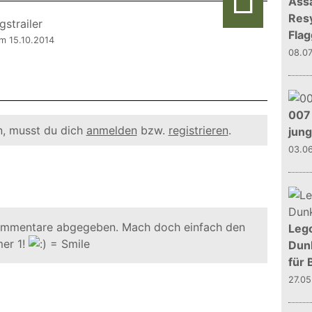
Assa
Resy
Flag
om 15.10.2014
08.0
007 
, musst du dich
anmelden
bzw.
registrieren
.
jun
03.0
ommentare abgegeben. Mach doch einfach den
Leg
er 1!
Dunk
für 
27.0