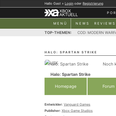
Hallo Gast »
Login
oder
Registrierung
PO
MENÜ
NEWS
REVIEWS
TOP-THEMEN:
COD: MODERN WARF
HALO: SPARTAN STRIKE
Noch k
Halo: Spartan Strike
Homepage
Forum
Entwickler:
Vanguard Games
Publisher:
Xbox Game Studios