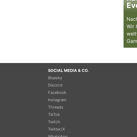
Ev
Nach
Wir 
welt
Gam
SOCIAL MEDIA & CO.
Bluesky
Discord
Facebook
Instagram
Threads
TikTok
Twitch
Twitter/X
WhatsApp