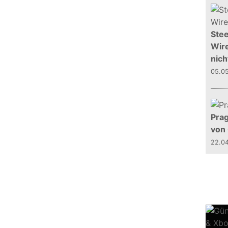
Stee
Wire
nich
05.0
Prag
von
22.0