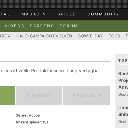
RTAL
MAGAZIN
SPIELE
COMMUNITY
VIDEOS
SCREENS
FORUM
ARE 4
HALO: CAMPAIGN EVOLVED
GOW: E-DAY
FC 26
TOP
eine offizielle Produktbeschreibung verfügbar.
Bac
Proj
Ant
Amazon*
Xbox Store
Gest
Iron
Shit
Genre:
Action
Gest
Anzahl Spieler:
n/a