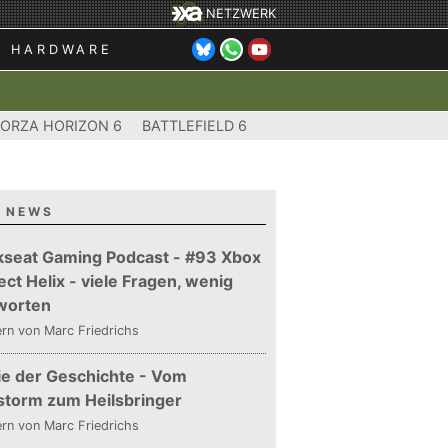
NETZWERK
HARDWARE
FORZA HORIZON 6
BATTLEFIELD 6
 NEWS
kseat Gaming Podcast - #93 Xbox
ect Helix - viele Fragen, wenig
worten
ern
von Marc Friedrichs
ie der Geschichte - Vom
storm zum Heilsbringer
ern
von Marc Friedrichs