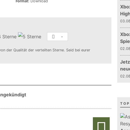
Format:
Download
Xbox
Hig
03.08
Xbo
-
Spie
02.08
von der Qualität der verteilten Sterne. Seid bei eurer
Jetz
neu
02.08
 angekündigt
TOP