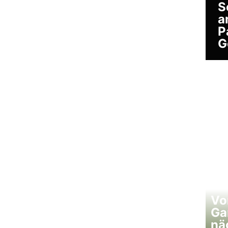
S
a
P
G
Vo
Ga
nä