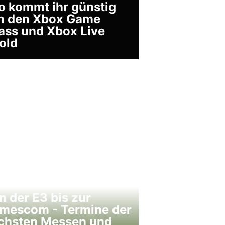
o kommt ihr günstig
n den Xbox Game
ass und Xbox Live
old
n der E3 bis zur
mescom - Termine der
chsten Messen und