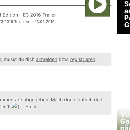
S
a
P
 E3 2016 Trailer vom 13.06.2016
G
, musst du dich
anmelden
bzw.
registrieren
.
ommentare abgegeben. Mach doch einfach den
er 1!
Vo
Ga
nä