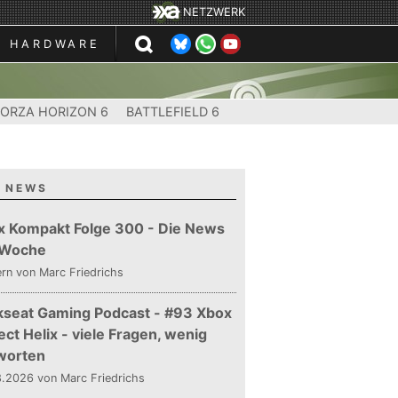
NETZWERK
HARDWARE
FORZA HORIZON 6
BATTLEFIELD 6
 NEWS
x Kompakt Folge 300 - Die News
 Woche
ern
von Marc Friedrichs
kseat Gaming Podcast - #93 Xbox
ect Helix - viele Fragen, wenig
worten
.2026 von Marc Friedrichs