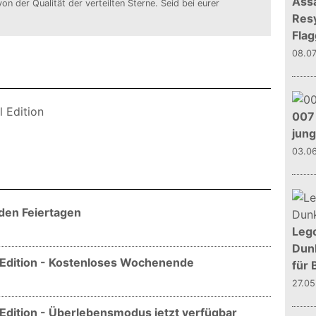
Assa
von der Qualität der verteilten Sterne. Seid bei eurer
Resy
Flag
08.0
007 
jun
03.0
den Feiertagen
Leg
Dunk
l Edition - Kostenloses Wochenende
für 
27.0
l Edition - Überlebensmodus jetzt verfügbar