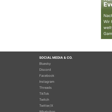
Ev
Nach
Wir 
welt
Gam
SOCIAL MEDIA & CO.
Bluesky
Discord
Facebook
Instagram
Threads
TikTok
Twitch
Twitter/X
WhatsApp