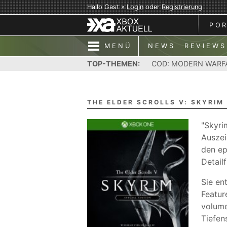
Hallo Gast »
Login
oder
Registrierung
PO
MENÜ
NEWS
REVIEWS
TOP-THEMEN:
COD: MODERN WARF
THE ELDER SCROLLS V: SKYRIM 
"Skyri
Auszei
den ep
Detail
Sie en
Featur
volume
Tiefen