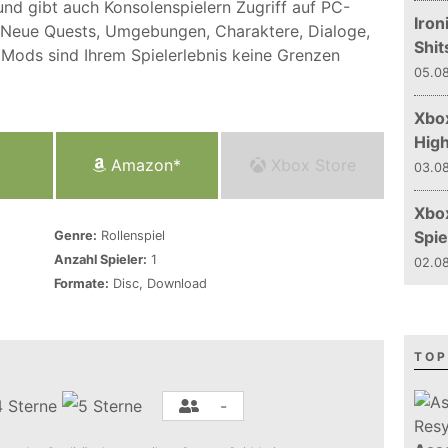
und gibt auch Konsolenspielern Zugriff auf PC-
Iron
Neue Quests, Umgebungen, Charaktere, Dialoge,
Shit
Mods sind Ihrem Spielerlebnis keine Grenzen
05.08
Xbox
Hig
Amazon*
Xbox Store
03.08
Xbo
Spie
Genre:
Rollenspiel
Anzahl Spieler:
1
02.08
Formate:
Disc, Download
TOP
-