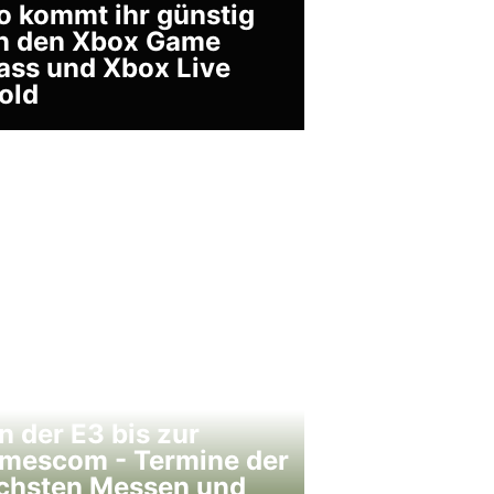
o kommt ihr günstig
n den Xbox Game
ass und Xbox Live
old
n der E3 bis zur
mescom - Termine der
chsten Messen und