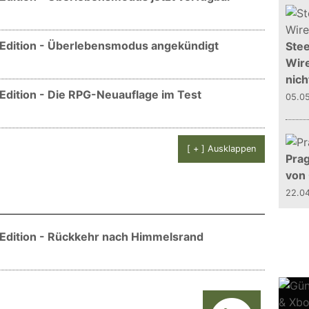
al Edition - Überlebensmodus angekündigt
Stee
Wire
nich
l Edition - Die RPG-Neuauflage im Test
05.0
[ + ] Ausklappen
Prag
von
22.0
l Edition - Rückkehr nach Himmelsrand