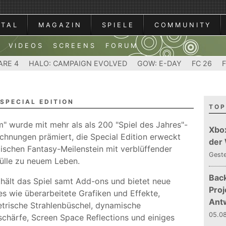
RTAL
MAGAZIN
SPIELE
COMMUNITY
VIDEOS
SCREENS
FORUM
ARE 4
HALO: CAMPAIGN EVOLVED
GOW: E-DAY
FC 26
SPECIAL EDITION
TOP
m" wurde mit mehr als als 200 "Spiel des Jahres"-
Xbo
chnungen prämiert, die Special Edition erweckt
der
ischen Fantasy-Meilenstein mit verblüffender
Gest
fülle zu neuem Leben.
Bac
thält das Spiel samt Add-ons und bietet neue
Proj
es wie überarbeitete Grafiken und Effekte,
Ant
trische Strahlenbüschel, dynamische
05.08
schärfe, Screen Space Reflections und einiges