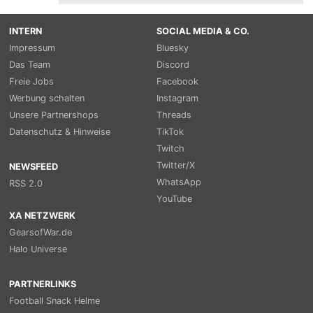
INTERN
SOCIAL MEDIA & CO.
Impressum
Bluesky
Das Team
Discord
Freie Jobs
Facebook
Werbung schalten
Instagram
Unsere Partnershops
Threads
Datenschutz & Hinweise
TikTok
Twitch
Twitter/X
NEWSFEED
WhatsApp
RSS 2.0
YouTube
XA NETZWERK
GearsofWar.de
Halo Universe
PARTNERLINKS
Football Snack Helme