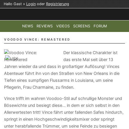
Hallo Gast »
Login
oder
Registrierung
NEWS
REVIEWS
VIDEOS
SCREENS
FORUM
TOP-THEMEN:
COD: MODERN WARFARE 4
HALO: CAMPAI
VOODOO VINCE: REMASTERED
Der klassische Charakter ist
das erste Mal seit über 13
Jahren wieder da und dass in großartiger Auflösung! Vinces
Abenteuer führt ihn von den Straßen von New Orleans in die
Tiefen eines sumpfigen Flussarms in Louisiana, um seine
Pflegerin, Frau Charmaine, zu finden.
Vince trifft im wahren Voodoo-Stil auf schrullige Monster und
Bösewichte und besiegt diese... in dem er sich selbst in den
Allerwertesten tritt! Vince fährt unter fallenden Safes hindurch,
springt in einen Hochgeschwindigkeitsmixer oder springt
unter herabfallende Trümmer, um seine Feinde zu besiegen