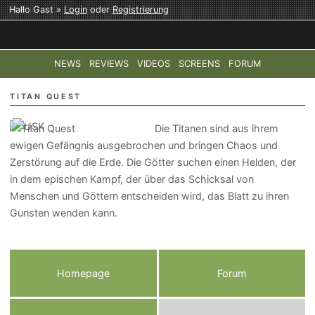
Hallo Gast »
Login
oder
Registrierung
NEWS
REVIEWS
VIDEOS
SCREENS
FORUM
TOP-THEMEN:
COD: MODERN WARFARE 4
HALO: CAMPAI
TITAN QUEST
Die Titanen sind aus ihrem
ewigen Gefängnis ausgebrochen und bringen Chaos und
Zerstörung auf die Erde. Die Götter suchen einen Helden, der
in dem epischen Kampf, der über das Schicksal von
Menschen und Göttern entscheiden wird, das Blatt zu ihren
Gunsten wenden kann.
Homepage
Forum