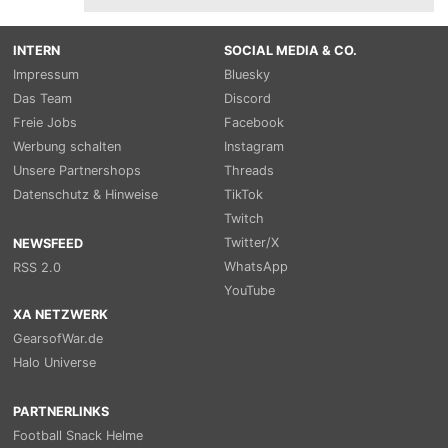
INTERN
SOCIAL MEDIA & CO.
Impressum
Bluesky
Das Team
Discord
Freie Jobs
Facebook
Werbung schalten
Instagram
Unsere Partnershops
Threads
Datenschutz & Hinweise
TikTok
Twitch
Twitter/X
NEWSFEED
WhatsApp
RSS 2.0
YouTube
XA NETZWERK
GearsofWar.de
Halo Universe
PARTNERLINKS
Football Snack Helme