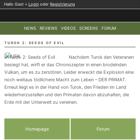
Hallo Gast »
Login
oder
Registrierung
NEWS
REVIEWS
VIDEOS
SCREENS
FORUM
TOP-THEMEN:
COD: MODERN WARFARE 4
HALO: CAMPAI
TUROK 2: SEEDS OF EVIL
Nachdem Turok den Veteranen
besiegt hat, wirft er das Chronozepter in einen brodelnden
Vulkan, um es zu zerstören. Leider erweckt die Explosion eine
noch weitaus tödlichere Macht zum Leben – DER PRIMAT.
Erneut liegt es in der Hand von Turok, den Frieden im Land
wiederherzustellen und den Primaten davon abzuhalten, die
Erde mit der Unterwelt zu vereinen.
Homepage
Forum