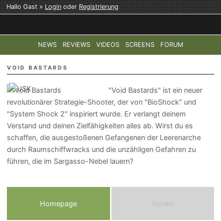
Hallo Gast »
Login
oder
Registrierung
NEWS
REVIEWS
VIDEOS
SCREENS
FORUM
TOP-THEMEN:
COD: MODERN WARFARE 4
HALO: CAMPAI
VOID BASTARDS
"Void Bastards" ist ein neuer
revolutionärer Strategie-Shooter, der von "BioShock" und
"System Shock 2" inspiriert wurde. Er verlangt deinem
Verstand und deinen Zielfähigkeiten alles ab. Wirst du es
schaffen, die ausgestoßenen Gefangenen der Leerenarche
durch Raumschiffwracks und die unzähligen Gefahren zu
führen, die im Sargasso-Nebel lauern?
Homepage
Forum