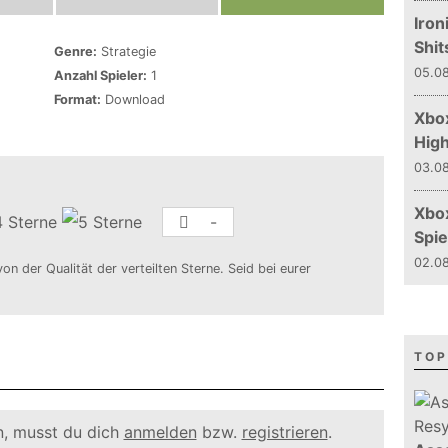
Iron
Shit
Genre:
Strategie
05.08
Anzahl Spieler:
1
Format:
Download
Xbox
Hig
03.08
Xbo
-
Spie
02.08
von der Qualität der verteilten Sterne. Seid bei eurer
TOP
, musst du dich
anmelden
bzw.
registrieren
.