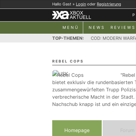
Hallo Gast »
Login
oder
Registrierung
P
MENÜ
NEWS
REVIEWS
TOP-THEMEN:
COD: MODERN WARF
REBEL COPS
"Rebel
bietet exklusiv die rundenbasierten 
zusammengewürfelten Trupp Polizist
verbrecherische Macht in der Stadt.
Nachschub knapp ist und ein einzige
Homepage
Forum