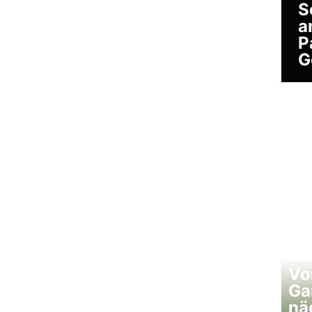
S
a
P
G
Vo
Ga
nä