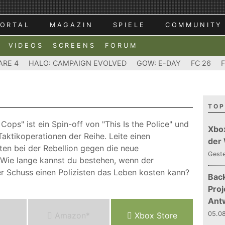
ORTAL
MAGAZIN
SPIELE
COMMUNITY
VIDEOS
SCREENS
FORUM
ARE 4
HALO: CAMPAIGN EVOLVED
GOW: E-DAY
FC 26
TOP
 Cops" ist ein Spin-off von "This Is the Police" und
Xbo
Taktikoperationen der Reihe. Leite einen
der
en bei der Rebellion gegen die neue
Gest
 Wie lange kannst du bestehen, wenn der
r Schuss einen Polizisten das Leben kosten kann?
Bac
Proj
Ant
05.08
Amazon*
Xbox Store