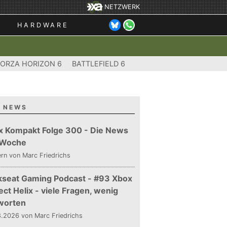
NETZWERK
HARDWARE
FORZA HORIZON 6
BATTLEFIELD 6
 NEWS
x Kompakt Folge 300 - Die News
 Woche
ern
von Marc Friedrichs
kseat Gaming Podcast - #93 Xbox
ect Helix - viele Fragen, wenig
worten
.2026 von Marc Friedrichs