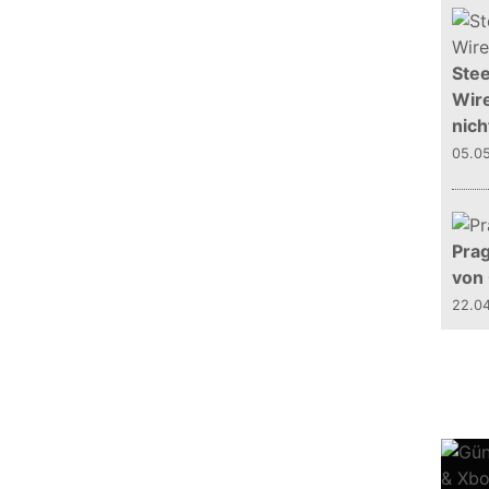
Stee
Wire
nich
05.0
Prag
von
22.0