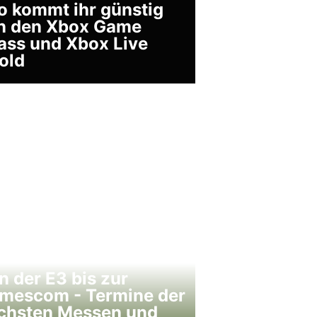
o kommt ihr günstig
n den Xbox Game
ass und Xbox Live
old
n der E3 bis zur
mescom - Termine der
chsten Messen und