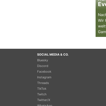
Ev
Nach
Wir 
welt
Gam
SOCIAL MEDIA & CO.
Bluesky
Discord
Facebook
Instagram
Threads
TikTok
Twitch
Twitter/X
WhatsApp