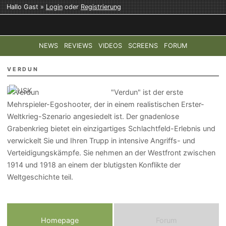
Hallo Gast »
Login
oder
Registrierung
NEWS
REVIEWS
VIDEOS
SCREENS
FORUM
TOP-THEMEN:
COD: MODERN WARFARE 4
HALO: CAMPAI
VERDUN
"Verdun" ist der erste
Mehrspieler-Egoshooter, der in einem realistischen Erster-
Weltkrieg-Szenario angesiedelt ist. Der gnadenlose
Grabenkrieg bietet ein einzigartiges Schlachtfeld-Erlebnis und
verwickelt Sie und Ihren Trupp in intensive Angriffs- und
Verteidigungskämpfe. Sie nehmen an der Westfront zwischen
1914 und 1918 an einem der blutigsten Konflikte der
Weltgeschichte teil.
Homepage
Forum