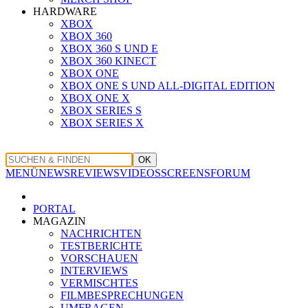
HARDWARE
XBOX
XBOX 360
XBOX 360 S UND E
XBOX 360 KINECT
XBOX ONE
XBOX ONE S UND ALL-DIGITAL EDITION
XBOX ONE X
XBOX SERIES S
XBOX SERIES X
OK
MENÜ
NEWS
REVIEWS
VIDEOS
SCREENS
FORUM
PORTAL
MAGAZIN
NACHRICHTEN
TESTBERICHTE
VORSCHAUEN
INTERVIEWS
VERMISCHTES
FILMBESPRECHUNGEN
UMFRAGEN