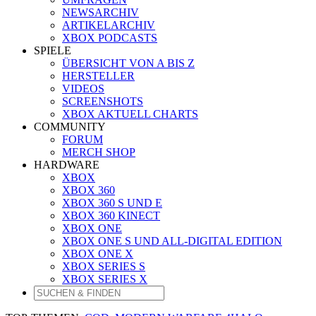
NEWSARCHIV
ARTIKELARCHIV
XBOX PODCASTS
SPIELE
ÜBERSICHT VON A BIS Z
HERSTELLER
VIDEOS
SCREENSHOTS
XBOX AKTUELL CHARTS
COMMUNITY
FORUM
MERCH SHOP
HARDWARE
XBOX
XBOX 360
XBOX 360 S UND E
XBOX 360 KINECT
XBOX ONE
XBOX ONE S UND ALL-DIGITAL EDITION
XBOX ONE X
XBOX SERIES S
XBOX SERIES X