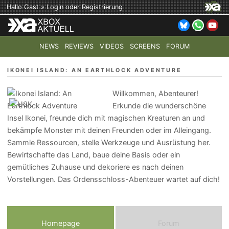
Hallo Gast »
Login
oder
Registrierung
NEWS
REVIEWS
VIDEOS
SCREENS
FORUM
TOP-THEMEN:
COD: MODERN WARFARE 4
HALO: CAMPAI
IKONEI ISLAND: AN EARTHLOCK ADVENTURE
Willkommen, Abenteurer!
Erkunde die wunderschöne
Insel Ikonei, freunde dich mit magischen Kreaturen an und
bekämpfe Monster mit deinen Freunden oder im Alleingang.
Sammle Ressourcen, stelle Werkzeuge und Ausrüstung her.
Bewirtschafte das Land, baue deine Basis oder ein
gemütliches Zuhause und dekoriere es nach deinen
Vorstellungen. Das Ordensschloss-Abenteuer wartet auf dich!
Homepage
Forum