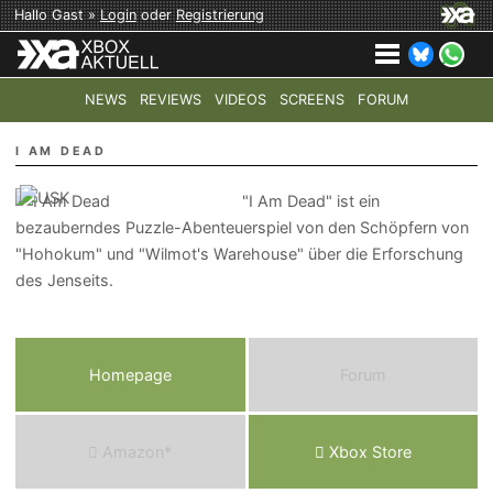
Hallo Gast »
Login
oder
Registrierung
NEWS
REVIEWS
VIDEOS
SCREENS
FORUM
TOP-THEMEN:
COD: MODERN WARFARE 4
HALO: CAMPAI
I AM DEAD
"I Am Dead" ist ein
bezauberndes Puzzle-Abenteuerspiel von den Schöpfern von
"Hohokum" und "Wilmot's Warehouse" über die Erforschung
des Jenseits.
Homepage
Forum
Amazon*
Xbox Store