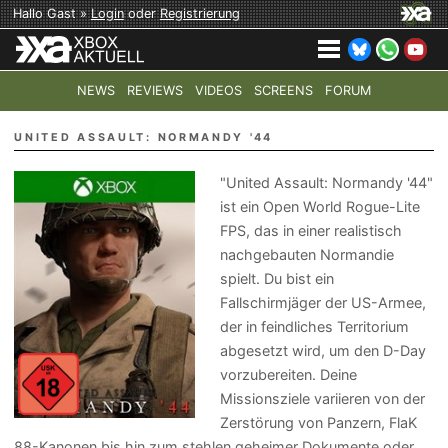
Hallo Gast »
Login
oder
Registrierung
NEWS
REVIEWS
VIDEOS
SCREENS
FORUM
TOP-THEMEN:
COD: MODERN WARFARE 4
HALO: CAMPAI
UNITED ASSAULT: NORMANDY '44
"United Assault: Normandy '44"
ist ein Open World Rogue-Lite
FPS, das in einer realistisch
nachgebauten Normandie
spielt. Du bist ein
Fallschirmjäger der US-Armee,
der in feindliches Territorium
abgesetzt wird, um den D-Day
vorzubereiten. Deine
Missionsziele variieren von der
Zerstörung von Panzern, FlaK
88-Kanonen bis hin zum stehlen geheimer Dokumente oder