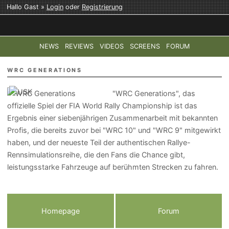
Hallo Gast »
Login
oder
Registrierung
NEWS
REVIEWS
VIDEOS
SCREENS
FORUM
TOP-THEMEN:
COD: MODERN WARFARE 4
HALO: CAMPAI
WRC GENERATIONS
"WRC Generations", das
offizielle Spiel der FIA World Rally Championship ist das
Ergebnis einer siebenjährigen Zusammenarbeit mit bekannten
Profis, die bereits zuvor bei "WRC 10" und "WRC 9" mitgewirkt
haben, und der neueste Teil der authentischen Rallye-
Rennsimulationsreihe, die den Fans die Chance gibt,
leistungsstarke Fahrzeuge auf berühmten Strecken zu fahren.
Homepage
Forum