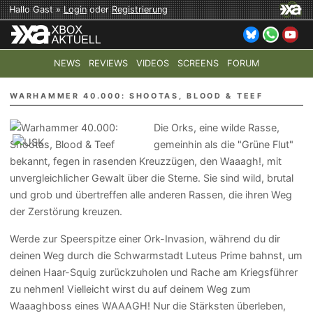
Hallo Gast »
Login
oder
Registrierung
NEWS
REVIEWS
VIDEOS
SCREENS
FORUM
TOP-THEMEN:
COD: MODERN WARFARE 4
HALO: CAMPAI
WARHAMMER 40.000: SHOOTAS, BLOOD & TEEF
Die Orks, eine wilde Rasse,
gemeinhin als die "Grüne Flut"
bekannt, fegen in rasenden Kreuzzügen, den Waaagh!, mit
unvergleichlicher Gewalt über die Sterne. Sie sind wild, brutal
und grob und übertreffen alle anderen Rassen, die ihren Weg
der Zerstörung kreuzen.
Werde zur Speerspitze einer Ork-Invasion, während du dir
deinen Weg durch die Schwarmstadt Luteus Prime bahnst, um
deinen Haar-Squig zurückzuholen und Rache am Kriegsführer
zu nehmen! Vielleicht wirst du auf deinem Weg zum
Waaaghboss eines WAAAGH! Nur die Stärksten überleben,