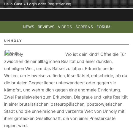
Hallo Gast »
Login
oder
Registrierung
NEWS
REVIEWS
VIDEOS
SCREENS
FORUM
TOP-THEMEN:
COD: MODERN WARFARE 4
HALO: CAMPAI
UNHOLY
Wo ist dein Kind? Öffne die Tür
zwischen deiner alltäglichen Realität und einer dunklen,
unheiligen Welt, um das Rätsel zu lüften. Erkunde beide
Welten, um Hinweise zu finden, löse Rätsel, entscheide, ob du
die brutalen Gegner lieber unterwanderst oder gegen sie
kämpfst, und wehre dich gegen eine anormale Einrichtung.
Zwei Parallelwelten zum Erkunden. Die graue und kalte Realität
in einer brutalistischen, osteuropäischen, postsowjetischen
Stadt und die unheimliche und verzerrte Welt von Unholy mit
ihrer grotesken Gesellschaft, die von einer Priesterkaste
regiert wird.