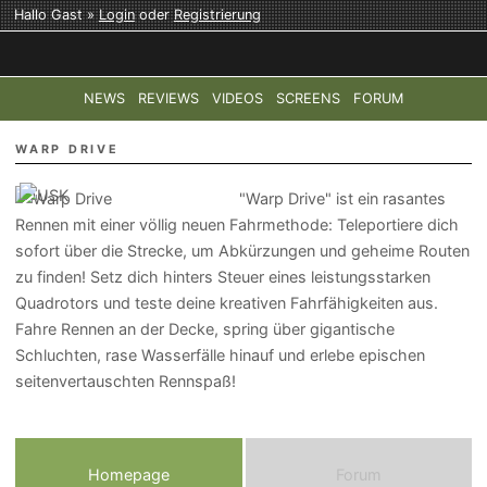
Hallo Gast »
Login
oder
Registrierung
NEWS
REVIEWS
VIDEOS
SCREENS
FORUM
TOP-THEMEN:
COD: MODERN WARFARE 4
HALO: CAMPAI
WARP DRIVE
"Warp Drive" ist ein rasantes
Rennen mit einer völlig neuen Fahrmethode: Teleportiere dich
sofort über die Strecke, um Abkürzungen und geheime Routen
zu finden! Setz dich hinters Steuer eines leistungsstarken
Quadrotors und teste deine kreativen Fahrfähigkeiten aus.
Fahre Rennen an der Decke, spring über gigantische
Schluchten, rase Wasserfälle hinauf und erlebe epischen
seitenvertauschten Rennspaß!
Homepage
Forum