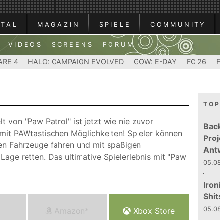
RTAL
MAGAZIN
SPIELE
COMMUNITY
VIDEOS
SCREENS
FORUM
ARE 4
HALO: CAMPAIGN EVOLVED
GOW: E-DAY
FC 26
TOP
lt von "Paw Patrol" ist jetzt wie nie zuvor
Bac
 mit PAWtastischen Möglichkeiten! Spieler können
Proj
eren Fahrzeuge fahren und mit spaßigen
Ant
Lage retten. Das ultimative Spielerlebnis mit "Paw
05.08
Iron
Shit
05.08
Amazon*
Xbox Store