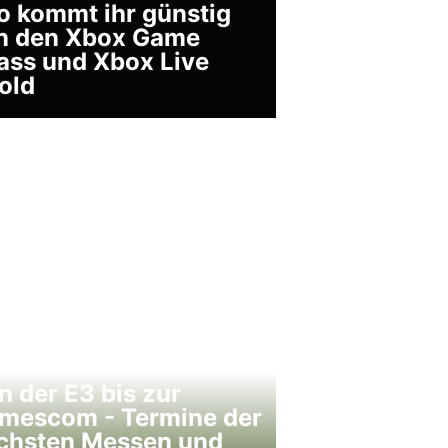
o kommt ihr günstig
n den Xbox Game
ass und Xbox Live
old
n der E3 bis zur
mescom - Termine der
chsten Messen und