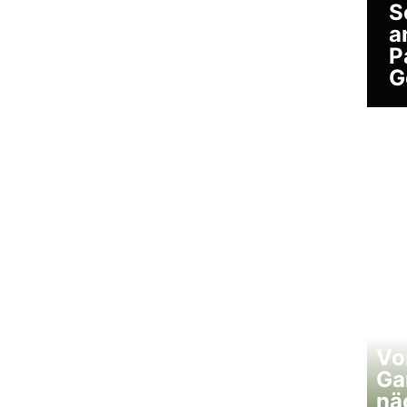
S
a
P
G
Vo
Ga
nä