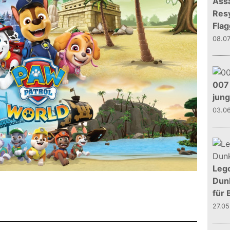
Assa
Resy
Flag
08.0
007 
jun
03.0
Leg
Dunk
für 
27.0