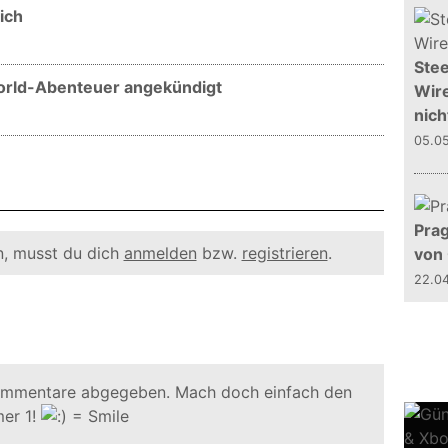
ich
Stee
orld-Abenteuer angekündigt
Wire
nich
05.0
Prag
, musst du dich
anmelden
bzw.
registrieren
.
von
22.0
ommentare abgegeben. Mach doch einfach den
er 1!