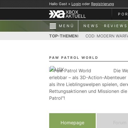
Hallo Gast »
Login
oder
Registrierung
PO
MENÜ
NEWS
REVIEWS
TOP-THEMEN:
COD: MODERN WARF
PAW PATROL WORLD
Die We
erlebbar – als 3D-Action-Abenteuer
als ihre Lieblingswelpen spielen, d
Rettungsaktionen und Missionen die 
Patrol"!
Homepage
Forum