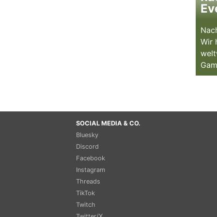
Ev
Nach
Wir 
welt
Gam
SOCIAL MEDIA & CO.
Bluesky
Discord
Facebook
Instagram
Threads
TikTok
Twitch
Twitter/X