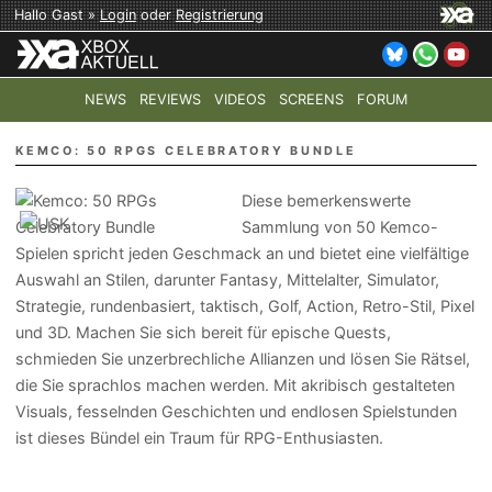
Hallo Gast »
Login
oder
Registrierung
NEWS
REVIEWS
VIDEOS
SCREENS
FORUM
TOP-THEMEN:
COD: MODERN WARFARE 4
HALO: CAMPAI
KEMCO: 50 RPGS CELEBRATORY BUNDLE
Diese bemerkenswerte
Sammlung von 50 Kemco-
Spielen spricht jeden Geschmack an und bietet eine vielfältige
Auswahl an Stilen, darunter Fantasy, Mittelalter, Simulator,
Strategie, rundenbasiert, taktisch, Golf, Action, Retro-Stil, Pixel
und 3D. Machen Sie sich bereit für epische Quests,
schmieden Sie unzerbrechliche Allianzen und lösen Sie Rätsel,
die Sie sprachlos machen werden. Mit akribisch gestalteten
Visuals, fesselnden Geschichten und endlosen Spielstunden
ist dieses Bündel ein Traum für RPG-Enthusiasten.