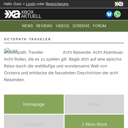
Hallo Gast »
Login
oder
Registrierung
NEWS
REVIEWS
VIDEOS
SCREENS
FORUM
TOP-THEMEN:
COD: MODERN WARFARE 4
HALO: CAMPAI
OCTOPATH TRAVELER
Acht Reisende. Acht Abenteuer.
Acht Rollen, die es zu spielen gilt. Begib dich auf eine epische
Reise durch die weitläufige und wundersame Welt von
Orsterra und entdecke die fesselnden Geschichten der acht
Reisenden.
Homepage
Forum
Amazon*
Xbox Store