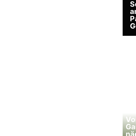
S
a
P
G
Vo
Ga
nä