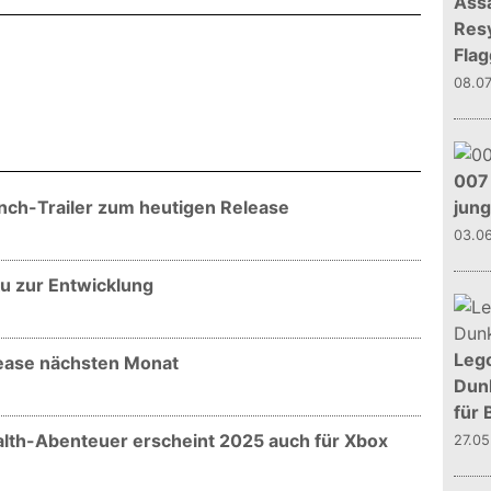
Assa
Resy
Flag
08.0
007 
nch-Trailer zum heutigen Release
jun
03.0
u zur Entwicklung
Leg
lease nächsten Monat
Dunk
für 
alth-Abenteuer erscheint 2025 auch für Xbox
27.0