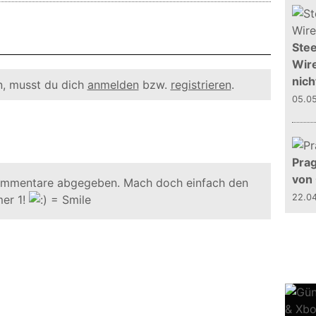
Stee
Wire
nich
, musst du dich
anmelden
bzw.
registrieren
.
05.0
Prag
von
ommentare abgegeben. Mach doch einfach den
22.0
er 1!