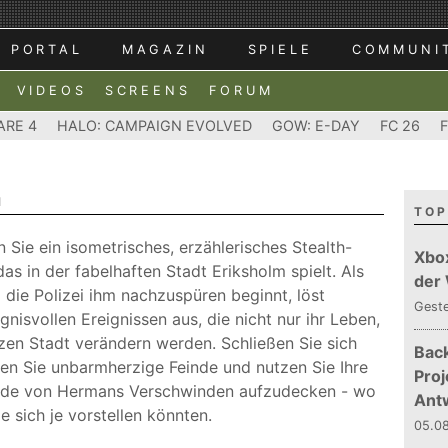
PORTAL
MAGAZIN
SPIELE
COMMUNI
VIDEOS
SCREENS
FORUM
ARE 4
HALO: CAMPAIGN EVOLVED
GOW: E-DAY
FC 26
M
TOP
n Sie ein isometrisches, erzählerisches Stealth-
Xbo
das in der fabelhaften Stadt Eriksholm spielt. Als
der
die Polizei ihm nachzuspüren beginnt, löst
Gest
isvollen Ereignissen aus, die nicht nur ihr Leben,
zen Stadt verändern werden. Schließen Sie sich
Bac
en Sie unbarmherzige Feinde und nutzen Sie Ihre
Proj
nde von Hermans Verschwinden aufzudecken - wo
Ant
 sich je vorstellen könnten.
05.08