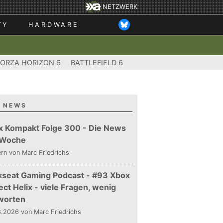
NETZWERK
TY
HARDWARE
FORZA HORIZON 6
BATTLEFIELD 6
 NEWS
x Kompakt Folge 300 - Die News
 Woche
ern
von Marc Friedrichs
kseat Gaming Podcast - #93 Xbox
ect Helix - viele Fragen, wenig
worten
.2026 von Marc Friedrichs