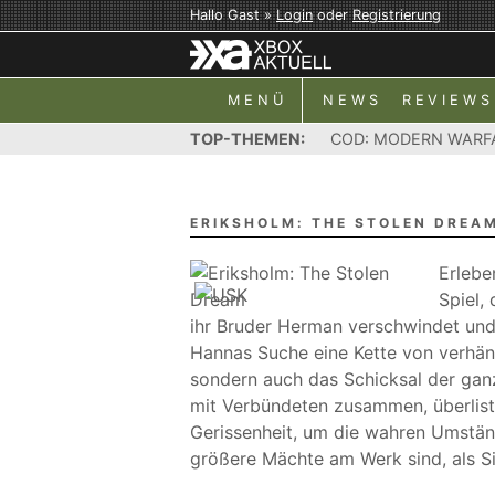
Hallo Gast »
Login
oder
Registrierung
MENÜ
NEWS
REVIEWS
TOP-THEMEN:
COD: MODERN WARF
ERIKSHOLM: THE STOLEN DREA
Erlebe
Spiel, 
ihr Bruder Herman verschwindet und 
Hannas Suche eine Kette von verhängn
sondern auch das Schicksal der gan
mit Verbündeten zusammen, überlist
Gerissenheit, um die wahren Umstä
größere Mächte am Werk sind, als Sie