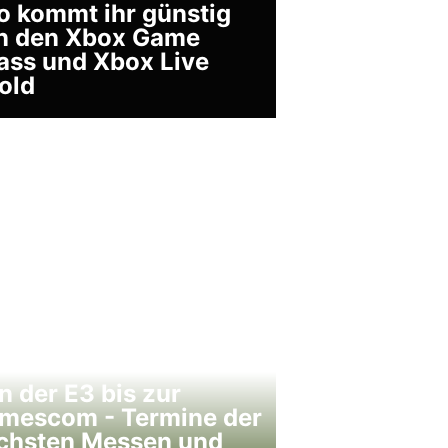
o kommt ihr günstig
n den Xbox Game
ass und Xbox Live
old
n der E3 bis zur
mescom - Termine der
chsten Messen und