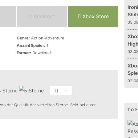
Iron
Shit
Amazon*
Xbox Store
05.08
Xbox
Genre:
Action-Adventure
Hig
Anzahl Spieler:
1
03.08
Format:
Download
Xbo
Spie
02.08
-
von der Qualität der verteilten Sterne. Seid bei eurer
TOP