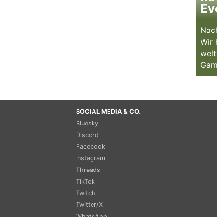
Ev
Nach
Wir 
welt
Gam
SOCIAL MEDIA & CO.
Bluesky
Discord
Facebook
Instagram
Threads
TikTok
Twitch
Twitter/X
WhatsApp