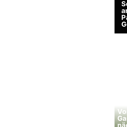
S
a
P
G
Vo
Ga
nä