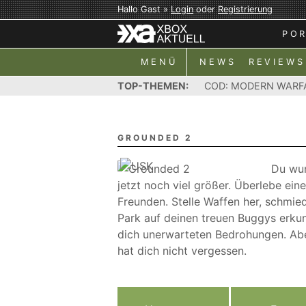
Hallo Gast »
Login
oder
Registrierung
PO
MENÜ
NEWS
REVIEWS
TOP-THEMEN:
COD: MODERN WARF
GROUNDED 2
Du wur
jetzt noch viel größer. Überlebe ein
Freunden. Stelle Waffen her, schmi
Park auf deinen treuen Buggys erku
dich unerwarteten Bedrohungen. Abe
hat dich nicht vergessen.