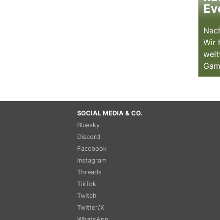
Ev
Nach
Wir 
welt
Gam
SOCIAL MEDIA & CO.
Bluesky
Discord
Facebook
Instagram
Threads
TikTok
Twitch
Twitter/X
WhatsApp