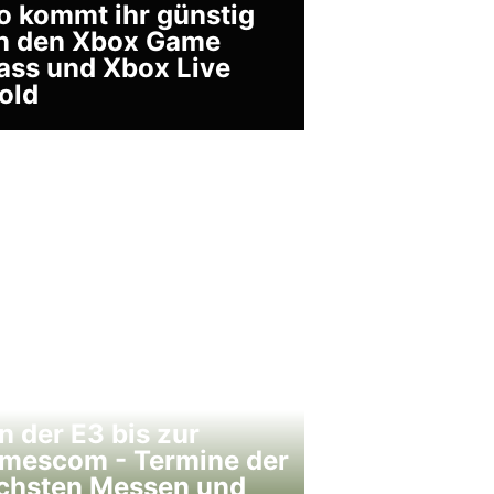
o kommt ihr günstig
n den Xbox Game
ass und Xbox Live
old
n der E3 bis zur
mescom - Termine der
chsten Messen und