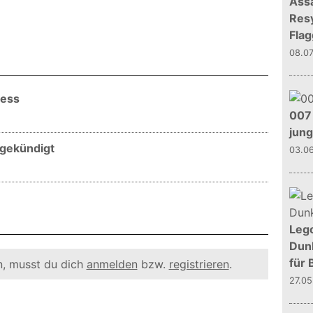
Assa
Resy
Flag
08.0
cess
007 
jun
ngekündigt
03.0
Leg
Dunk
für 
, musst du dich
anmelden
bzw.
registrieren
.
27.0