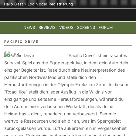
Hallo Gast »
Login
oder
Registrierung
NEWS
REVIEWS
VIDEOS
SCREENS
FORUM
TOP-THEMEN:
COD: MODERN WARFARE 4
HALO: CAMPAI
PACIFIC DRIVE
"Pacific Drive" ist ein rasantes
Survival-Spiel aus der Egoperspektive, in dem dein Auto dein
einziger Begleiter ist. Rase durch eine Neuinterpretation des
pazifischen Nordwestens und stelle dich den
Herausforderungen in der Olympic Exclusion Zone. In diesem
"Road-like" stellt dich jeder Ausflug in die Wildnis vor
einzigartige und seltsame Herausforderungen, während du
dein Auto in einer verlassenen Werkstatt, die als deine
Heimatbasis dient, reparierst und verbesserst. Sammle
wertvolle Ressourcen und sieh dir an, was im Sperrgebiet
zurückgelassen wurde. Lüfte außerdem ein in Vergessenheit
geratenes Geheimnis, während du lernst, was du tun musst,