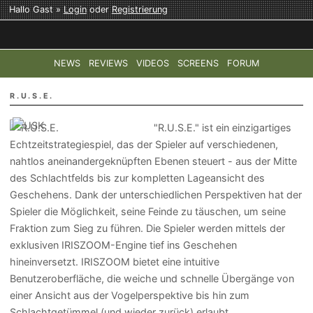
Hallo Gast »
Login
oder
Registrierung
NEWS
REVIEWS
VIDEOS
SCREENS
FORUM
TOP-THEMEN:
COD: MODERN WARFARE 4
HALO: CAMPAI
R.U.S.E.
"R.U.S.E." ist ein einzigartiges
Echtzeitstrategiespiel, das der Spieler auf verschiedenen,
nahtlos aneinandergeknüpften Ebenen steuert - aus der Mitte
des Schlachtfelds bis zur kompletten Lageansicht des
Geschehens. Dank der unterschiedlichen Perspektiven hat der
Spieler die Möglichkeit, seine Feinde zu täuschen, um seine
Fraktion zum Sieg zu führen. Die Spieler werden mittels der
exklusiven IRISZOOM-Engine tief ins Geschehen
hineinversetzt. IRISZOOM bietet eine intuitive
Benutzeroberfläche, die weiche und schnelle Übergänge von
einer Ansicht aus der Vogelperspektive bis hin zum
Schlachtgetümmel (und wieder zurück) erlaubt.