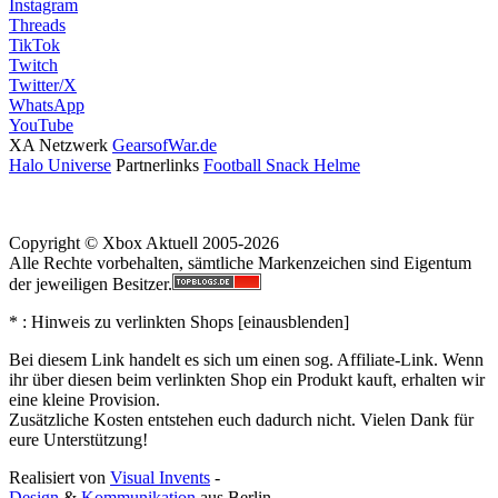
Instagram
Threads
TikTok
Twitch
Twitter/X
WhatsApp
YouTube
XA Netzwerk
GearsofWar.de
Halo Universe
Partnerlinks
Football Snack Helme
Copyright © Xbox Aktuell 2005-2026
Alle Rechte vorbehalten, sämtliche Markenzeichen sind Eigentum
der jeweiligen Besitzer.
* : Hinweis zu verlinkten Shops [
ein
aus
blenden
]
Bei diesem Link handelt es sich um einen sog. Affiliate-Link. Wenn
ihr über diesen beim verlinkten Shop ein Produkt kauft, erhalten wir
eine kleine Provision.
Zusätzliche Kosten entstehen euch dadurch nicht. Vielen Dank für
eure Unterstützung!
Realisiert von
Visual Invents
-
Design
&
Kommunikation
aus
Berlin