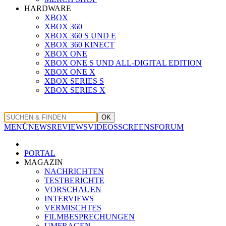
HARDWARE
XBOX
XBOX 360
XBOX 360 S UND E
XBOX 360 KINECT
XBOX ONE
XBOX ONE S UND ALL-DIGITAL EDITION
XBOX ONE X
XBOX SERIES S
XBOX SERIES X
OK
MENÜ
NEWS
REVIEWS
VIDEOS
SCREENS
FORUM
PORTAL
MAGAZIN
NACHRICHTEN
TESTBERICHTE
VORSCHAUEN
INTERVIEWS
VERMISCHTES
FILMBESPRECHUNGEN
UMFRAGEN