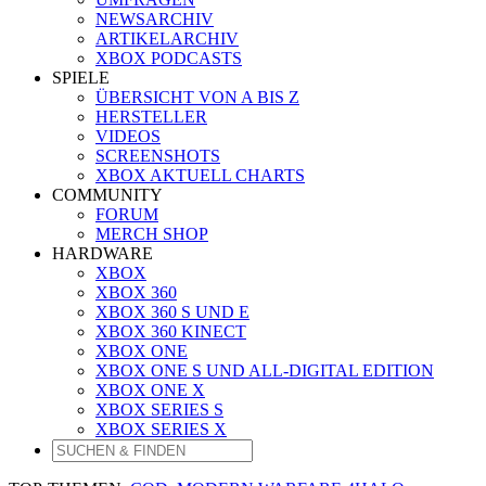
NEWSARCHIV
ARTIKELARCHIV
XBOX PODCASTS
SPIELE
ÜBERSICHT VON A BIS Z
HERSTELLER
VIDEOS
SCREENSHOTS
XBOX AKTUELL CHARTS
COMMUNITY
FORUM
MERCH SHOP
HARDWARE
XBOX
XBOX 360
XBOX 360 S UND E
XBOX 360 KINECT
XBOX ONE
XBOX ONE S UND ALL-DIGITAL EDITION
XBOX ONE X
XBOX SERIES S
XBOX SERIES X