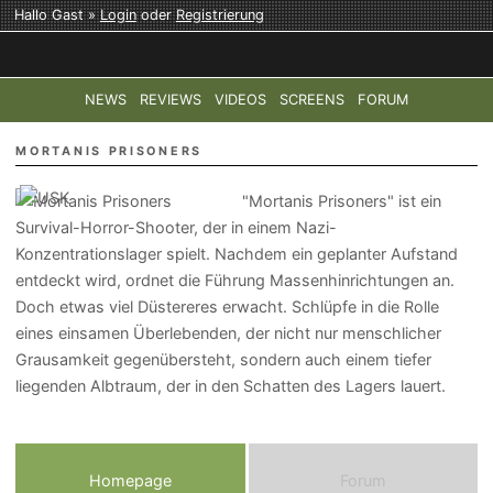
Hallo Gast »
Login
oder
Registrierung
NEWS
REVIEWS
VIDEOS
SCREENS
FORUM
TOP-THEMEN:
COD: MODERN WARFARE 4
HALO: CAMPAI
MORTANIS PRISONERS
"Mortanis Prisoners" ist ein
Survival-Horror-Shooter, der in einem Nazi-
Konzentrationslager spielt. Nachdem ein geplanter Aufstand
entdeckt wird, ordnet die Führung Massenhinrichtungen an.
Doch etwas viel Düstereres erwacht. Schlüpfe in die Rolle
eines einsamen Überlebenden, der nicht nur menschlicher
Grausamkeit gegenübersteht, sondern auch einem tiefer
liegenden Albtraum, der in den Schatten des Lagers lauert.
Homepage
Forum