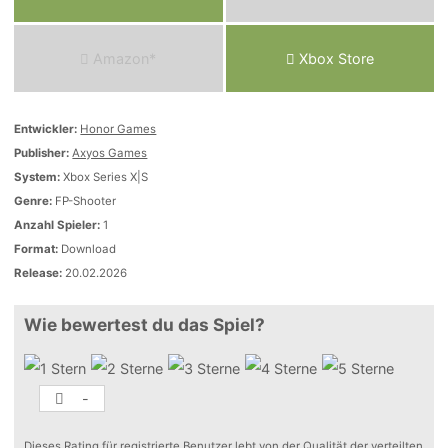
Amazon*
Xbox Store
Entwickler:
Honor Games
Publisher:
Axyos Games
System:
Xbox Series X|S
Genre:
FP-Shooter
Anzahl Spieler:
1
Format:
Download
Release:
20.02.2026
Wie bewertest du das Spiel?
-
Dieses Rating für registrierte Benutzer lebt von der Qualität der verteilten