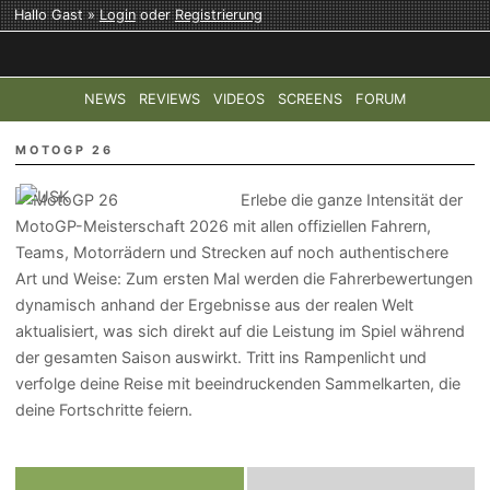
Hallo Gast »
Login
oder
Registrierung
NEWS
REVIEWS
VIDEOS
SCREENS
FORUM
TOP-THEMEN:
COD: MODERN WARFARE 4
HALO: CAMPAI
MOTOGP 26
Erlebe die ganze Intensität der
MotoGP-Meisterschaft 2026 mit allen offiziellen Fahrern,
Teams, Motorrädern und Strecken auf noch authentischere
Art und Weise: Zum ersten Mal werden die Fahrerbewertungen
dynamisch anhand der Ergebnisse aus der realen Welt
aktualisiert, was sich direkt auf die Leistung im Spiel während
der gesamten Saison auswirkt. Tritt ins Rampenlicht und
verfolge deine Reise mit beeindruckenden Sammelkarten, die
deine Fortschritte feiern.