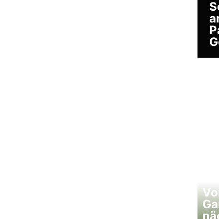
S
a
P
G
Vo
Ga
nä