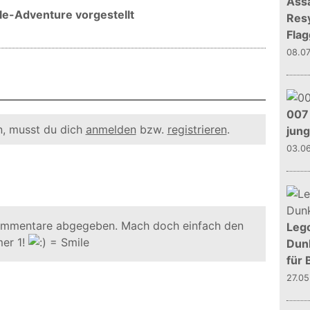
Assa
le-Adventure vorgestellt
Resy
Flag
08.0
007 
, musst du dich
anmelden
bzw.
registrieren
.
jun
03.0
ommentare abgegeben. Mach doch einfach den
Leg
er 1!
Dunk
für 
27.0