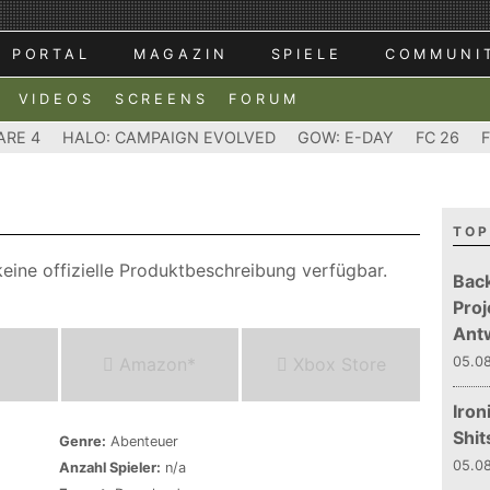
PORTAL
MAGAZIN
SPIELE
COMMUNI
VIDEOS
SCREENS
FORUM
ARE 4
HALO: CAMPAIGN EVOLVED
GOW: E-DAY
FC 26
TOP
eine offizielle Produktbeschreibung verfügbar.
Bac
Proj
Ant
Amazon*
Xbox Store
05.08
Iron
Shit
Genre:
Abenteuer
05.08
Anzahl Spieler:
n/a