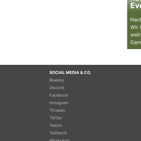
Ev
Nach
Wir 
welt
Gam
SOCIAL MEDIA & CO.
Bluesky
Discord
Facebook
Instagram
Threads
TikTok
Twitch
Twitter/X
WhatsApp