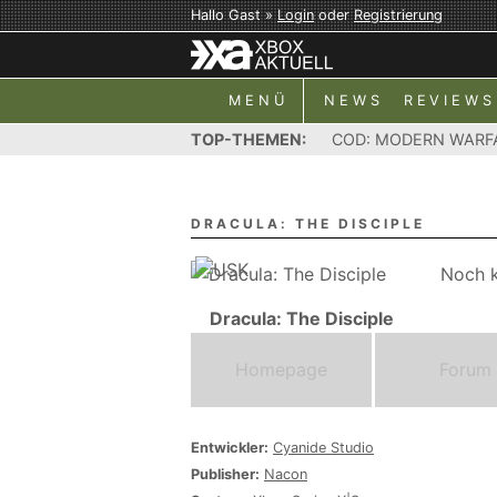
Hallo Gast »
Login
oder
Registrierung
MENÜ
NEWS
REVIEWS
TOP-THEMEN:
COD: MODERN WARF
DRACULA: THE DISCIPLE
Noch k
Dracula: The Disciple
Homepage
Forum
Entwickler:
Cyanide Studio
Publisher:
Nacon