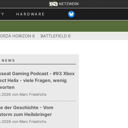
NETZWERK
TY
HARDWARE
FORZA HORIZON 6
BATTLEFIELD 6
 NEWS
kseat Gaming Podcast - #93 Xbox
ect Helix - viele Fragen, wenig
worten
.2026 von Marc Friedrichs
ie der Geschichte - Vom
storm zum Heilsbringer
.2026 von Marc Friedrichs