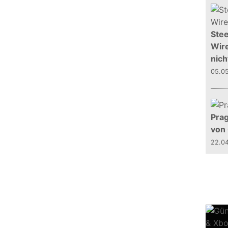
Stee
Wire
nich
05.0
Prag
von
22.0