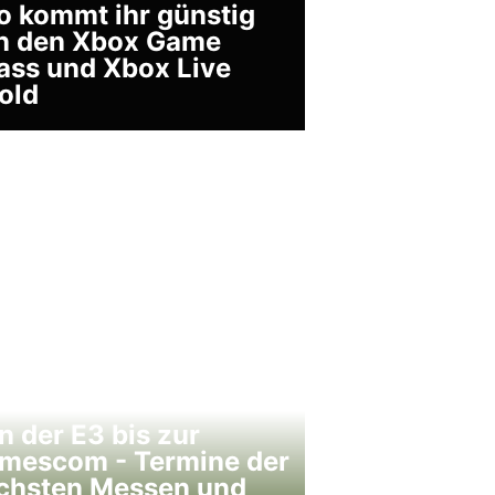
o kommt ihr günstig
n den Xbox Game
ass und Xbox Live
old
n der E3 bis zur
mescom - Termine der
chsten Messen und