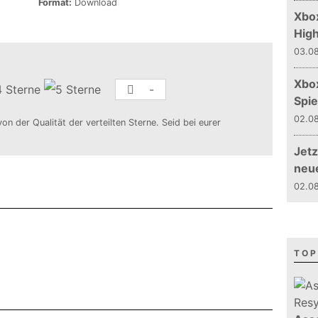
Format:
Download
Xbox
Hig
03.08
Xbo
-
Spie
02.08
von der Qualität der verteilten Sterne. Seid bei eurer
Jetz
neu
02.08
TOP