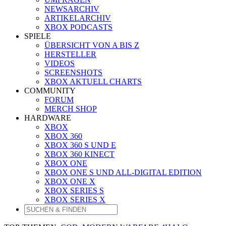
NEWSARCHIV
ARTIKELARCHIV
XBOX PODCASTS
SPIELE
ÜBERSICHT VON A BIS Z
HERSTELLER
VIDEOS
SCREENSHOTS
XBOX AKTUELL CHARTS
COMMUNITY
FORUM
MERCH SHOP
HARDWARE
XBOX
XBOX 360
XBOX 360 S UND E
XBOX 360 KINECT
XBOX ONE
XBOX ONE S UND ALL-DIGITAL EDITION
XBOX ONE X
XBOX SERIES S
XBOX SERIES X