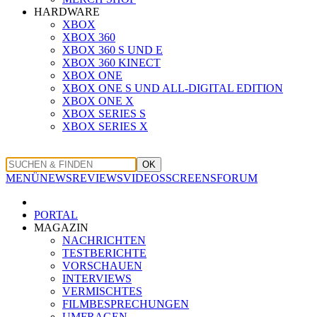
HARDWARE
XBOX
XBOX 360
XBOX 360 S UND E
XBOX 360 KINECT
XBOX ONE
XBOX ONE S UND ALL-DIGITAL EDITION
XBOX ONE X
XBOX SERIES S
XBOX SERIES X
OK
MENÜ
NEWS
REVIEWS
VIDEOS
SCREENS
FORUM
PORTAL
MAGAZIN
NACHRICHTEN
TESTBERICHTE
VORSCHAUEN
INTERVIEWS
VERMISCHTES
FILMBESPRECHUNGEN
UMFRAGEN