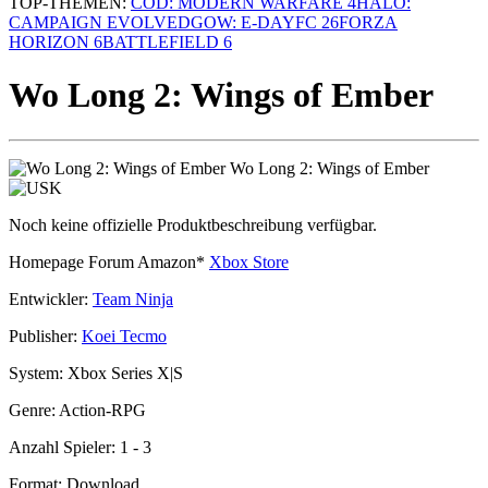
TOP-THEMEN:
COD: MODERN WARFARE 4
HALO:
CAMPAIGN EVOLVED
GOW: E-DAY
FC 26
FORZA
HORIZON 6
BATTLEFIELD 6
Wo Long 2: Wings of Ember
Wo Long 2: Wings of Ember
Noch keine offizielle Produktbeschreibung verfügbar.
Homepage
Forum
Amazon*
Xbox Store
Entwickler:
Team Ninja
Publisher:
Koei Tecmo
System:
Xbox Series X|S
Genre:
Action-RPG
Anzahl Spieler:
1 - 3
Format:
Download