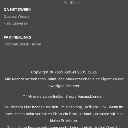
YouTube
XA NETZWERK
GearsofWar.de
Halo Universe
PARTNERLINKS
Football Snack Helme
Copyright © Xbox Aktuell 2005-2026
Alle Rechte vorbehalten, sämtliche Markenzeichen sind Eigentum der
jeweiligen Besitzer.
* : Hinweis zu verlinkten Shops [
ein
aus
blenden
]
Bei diesem Link handelt es sich um einen sog. Affiliate-Link. Wenn ihr
über diesen beim verlinkten Shop ein Produkt kauft, erhalten wir eine
kleine Provision.
Zusätzliche Kosten entstehen euch dadurch nicht. Vielen Dank für