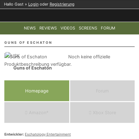
Hallo Gast »
Login
oder
Registrierung
NEWS
REVIEWS
VIDEOS
SCREENS
FORUM
TOP-THEMEN:
COD: MODERN WARFARE 4
HALO: CAMPAI
GUNS OF ESCHATON
Noch keine offizielle
Produktbeschreibung verfügbar.
Guns of Eschaton
Homepage
Forum
Amazon*
Xbox Store
Entwickler:
Eschatology Entertainment