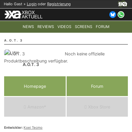
Hallo Gast »
Login
oder
Registrierung
NEWS
REVIEWS
VIDEOS
SCREENS
FORUM
TOP-THEMEN:
COD: MODERN WARFARE 4
HALO: CAMPAI
A.O.T. 3
Noch keine offizielle
Produktbeschreibung verfügbar.
A.O.T. 3
Homepage
Forum
Amazon*
Xbox Store
Entwickler:
Koei Tecmo