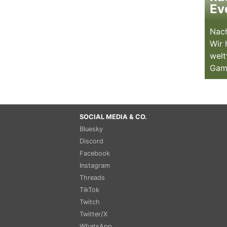
Ev
Nach
Wir 
welt
Gam
SOCIAL MEDIA & CO.
Bluesky
Discord
Facebook
Instagram
Threads
TikTok
Twitch
Twitter/X
WhatsApp