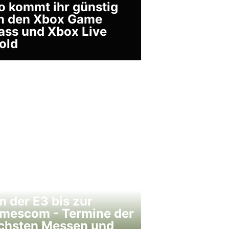
o kommt ihr günstig
n den Xbox Game
ass und Xbox Live
old
n der E3 bis zur
mescom - Termine der
chsten Messen und