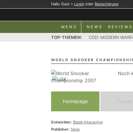
Hallo Gast »
Login
oder
Registrierung
MENÜ
NEWS
REVIEWS
TOP-THEMEN:
COD: MODERN WARF
WORLD SNOOKER CHAMPIONSHI
Noch k
Homepage
Forum
Entwickler:
Blade Interactive
Publisher:
Sega