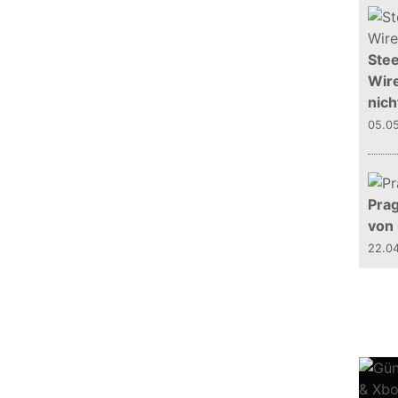
Stee
Wire
nich
05.0
Prag
von
22.0