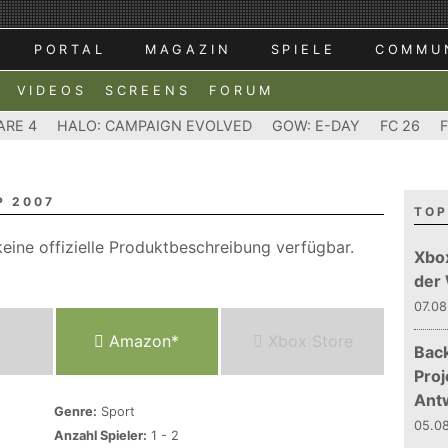
PORTAL
MAGAZIN
SPIELE
COMMU
VIDEOS
SCREENS
FORUM
ARE 4
HALO: CAMPAIGN EVOLVED
GOW: E-DAY
FC 26
P 2007
TOP
eine offizielle Produktbeschreibung verfügbar.
Xbo
der
07.08
Amazon*
Xbox Store
Bac
Proj
Ant
Genre:
Sport
05.08
Anzahl Spieler:
1 - 2