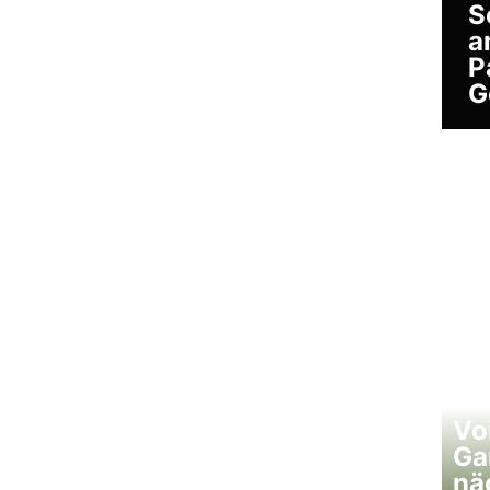
S
a
P
G
Vo
Ga
nä