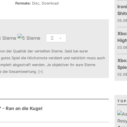
Formate:
Disc, Download
Iron
Shit
05.08
Xbox
-
Hig
03.08
von der Qualität der verteilten Sterne. Seid bei eurer
n gutes Spiel die Höchstnote verdient und natürlich muss auch
Xbo
mplett abgestraft werden. Je objektiver ihr eure Sterne
Spie
de die Gesamtwertung.
[–]
02.08
TOP
- Ran an die Kugel