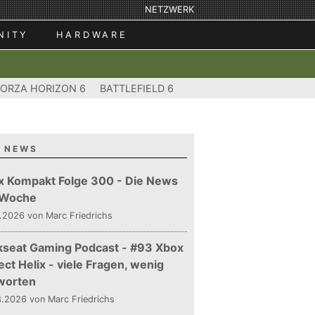
NETZWERK
NITY
HARDWARE
FORZA HORIZON 6
BATTLEFIELD 6
 NEWS
x Kompakt Folge 300 - Die News
 Woche
.2026 von Marc Friedrichs
kseat Gaming Podcast - #93 Xbox
ect Helix - viele Fragen, wenig
worten
.2026 von Marc Friedrichs