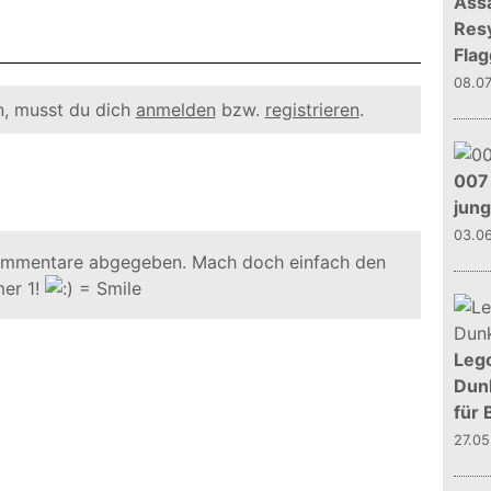
Assa
Resy
Flag
08.0
, musst du dich
anmelden
bzw.
registrieren
.
007 
jun
03.0
ommentare abgegeben. Mach doch einfach den
er 1!
Leg
Dunk
für 
27.0