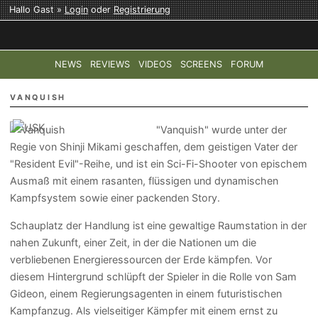
Hallo Gast »
Login
oder
Registrierung
NEWS
REVIEWS
VIDEOS
SCREENS
FORUM
TOP-THEMEN:
COD: MODERN WARFARE 4
HALO: CAMPAI
VANQUISH
"Vanquish" wurde unter der
Regie von Shinji Mikami geschaffen, dem geistigen Vater der
"Resident Evil"-Reihe, und ist ein Sci-Fi-Shooter von epischem
Ausmaß mit einem rasanten, flüssigen und dynamischen
Kampfsystem sowie einer packenden Story.
Schauplatz der Handlung ist eine gewaltige Raumstation in der
nahen Zukunft, einer Zeit, in der die Nationen um die
verbliebenen Energieressourcen der Erde kämpfen. Vor
diesem Hintergrund schlüpft der Spieler in die Rolle von Sam
Gideon, einem Regierungsagenten in einem futuristischen
Kampfanzug. Als vielseitiger Kämpfer mit einem ernst zu