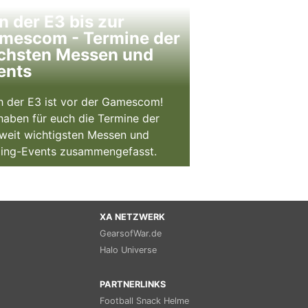
n der E3 bis zur
mescom - Termine der
chsten Messen und
ents
 der E3 ist vor der Gamescom!
haben für euch die Termine der
weit wichtigsten Messen und
ing-Events zusammengefasst.
XA NETZWERK
GearsofWar.de
Halo Universe
PARTNERLINKS
Football Snack Helme