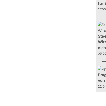
für 
27.0
Stee
Wire
nich
05.0
Prag
von
22.0