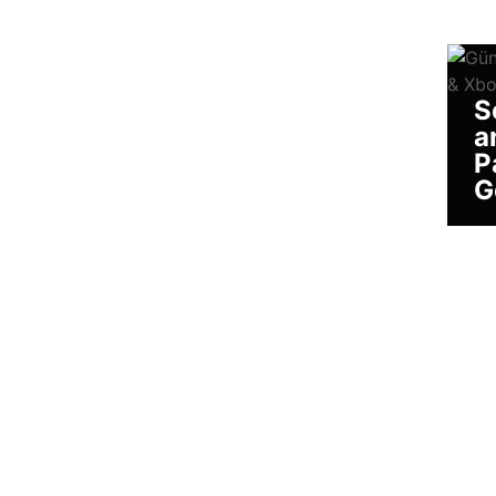
S
a
P
G