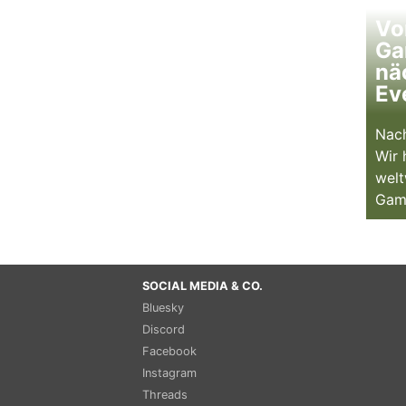
Vo
Ga
nä
Ev
Nach
Wir 
welt
Gam
SOCIAL MEDIA & CO.
Bluesky
Discord
Facebook
Instagram
Threads