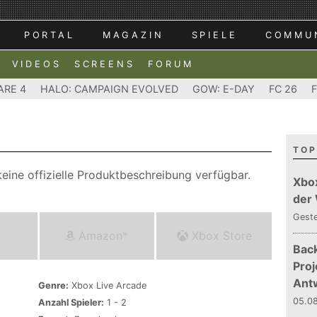
PORTAL
MAGAZIN
SPIELE
COMMU
VIDEOS
SCREENS
FORUM
ARE 4
HALO: CAMPAIGN EVOLVED
GOW: E-DAY
FC 26
TOP
eine offizielle Produktbeschreibung verfügbar.
Xbo
der
Gest
Amazon*
Xbox Store
Bac
Proj
Ant
Genre:
Xbox Live Arcade
05.08
Anzahl Spieler:
1 - 2