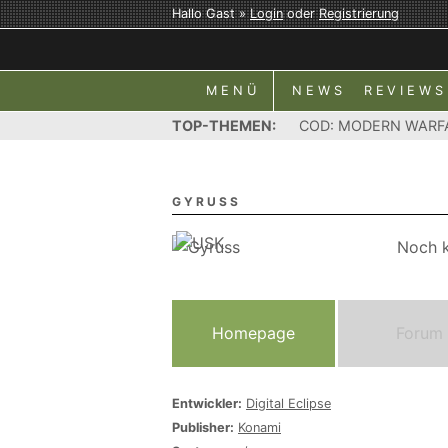
Hallo Gast »
Login
oder
Registrierung
MENÜ
NEWS
REVIEWS
TOP-THEMEN:
COD: MODERN WARF
GYRUSS
Noch k
Homepage
Forum
Entwickler:
Digital Eclipse
Publisher:
Konami