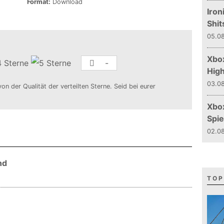
Format:
Download
Iron
Shit
05.08
Xbox
-
Hig
03.08
von der Qualität der verteilten Sterne. Seid bei eurer
Xbo
Spie
02.08
nd
TOP