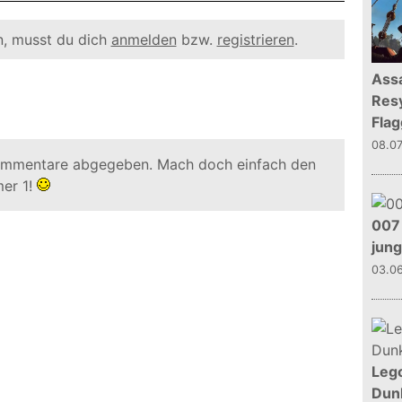
, musst du dich
anmelden
bzw.
registrieren
.
Assa
Resy
Flag
08.0
ommentare abgegeben. Mach doch einfach den
er 1!
007 
jun
03.0
Leg
Dunk