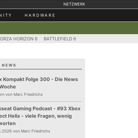
NETZWERK
NITY
HARDWARE
FORZA HORIZON 6
BATTLEFIELD 6
 NEWS
x Kompakt Folge 300 - Die News
 Woche
ern
von Marc Friedrichs
kseat Gaming Podcast - #93 Xbox
ect Helix - viele Fragen, wenig
worten
.2026 von Marc Friedrichs