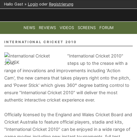
Hallo Gast »
Login
oder
Registrierung
NEWS
REVIEWS
VIDEOS
SCREENS
FORUM
TOP-THEMEN:
COD: MODERN WARFARE 4
HALO: CAMPAI
INTERNATIONAL CRICKET 2010
"International Cricket 2010"
steps up to the crease with a
range of innovations and improvements including 'Action
Cam', the new camera that takes players right onto the pitch,
and 'Power Stick' which gives 360° degree batting control to
ensure "International Cricket 2010" will deliver the most
authentic interactive cricket experience ever.
Officially licensed by the England and Wales Cricket Board and
Cricket Australia to feature official players, stadia and kits,
"International Cricket 2010" can be enjoyed in a wide range of
game modes including new instant tournaments, full test