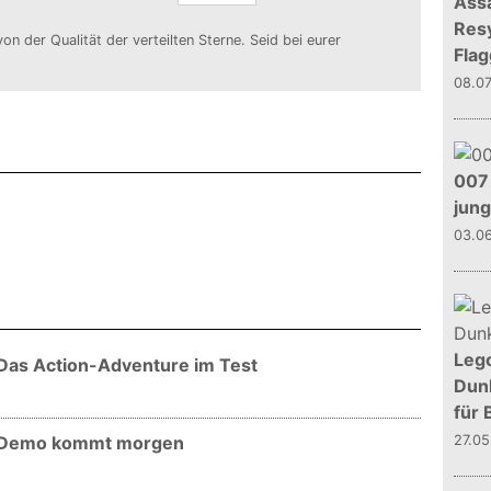
Assa
Resy
von der Qualität der verteilten Sterne. Seid bei eurer
Flag
08.0
007 
jun
03.0
Leg
 Das Action-Adventure im Test
Dunk
für 
- Demo kommt morgen
27.0