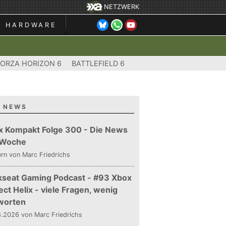
NETZWERK
HARDWARE
FORZA HORIZON 6
BATTLEFIELD 6
 NEWS
x Kompakt Folge 300 - Die News
 Woche
ern
von Marc Friedrichs
kseat Gaming Podcast - #93 Xbox
ect Helix - viele Fragen, wenig
worten
.2026 von Marc Friedrichs