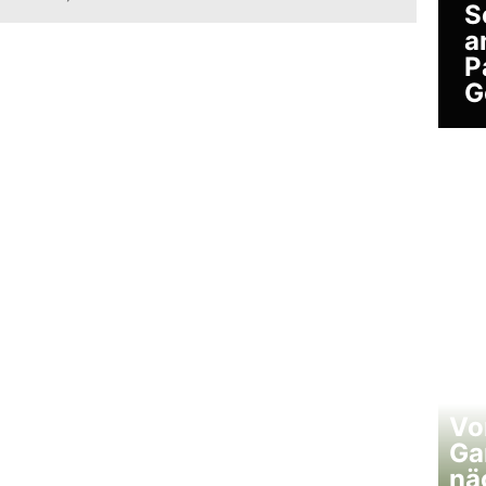
S
a
P
G
Vo
Ga
nä