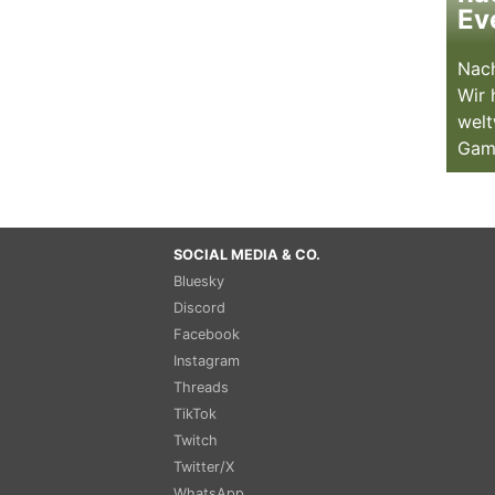
Ev
Nach
Wir 
welt
Gam
SOCIAL MEDIA & CO.
Bluesky
Discord
Facebook
Instagram
Threads
TikTok
Twitch
Twitter/X
WhatsApp