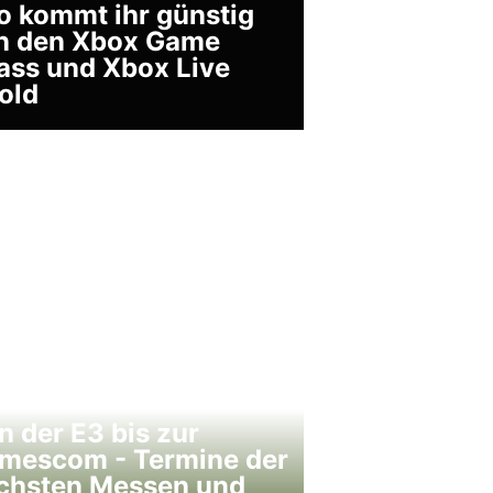
o kommt ihr günstig
n den Xbox Game
ass und Xbox Live
old
n der E3 bis zur
mescom - Termine der
chsten Messen und