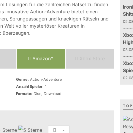
Lösungen für die zahlreichen Rätsel zu finden
Iron
s innovative Action-Adventure bietet einen
Shit
chen, Sprungpassagen und knackigen Rätseln und
05.08
n Welt voller mysteriöser Kreaturen in
k überzeugen.
Xbox
Hig
03.08
Amazon*
Xbox Store
Xbo
Spie
02.08
Genre:
Action-Adventure
Anzahl Spieler:
1
Formate:
Disc, Download
TOP
-