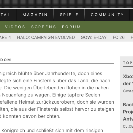
RTAL
MAGAZIN
SPIELE
COMMUNITY
VIDEOS
SCREENS
FORUM
ARE 4
HALO: CAMPAIGN EVOLVED
GOW: E-DAY
FC 26
GDOM
TOP
nigreich blühte über Jahrhunderte, doch eines
Xbo
legte sich eine Finsternis über das Land, die nach
der
e. Die wenigen Überlebenden flohen in die nahen
Gest
 Neuanfang zu wagen. Einige tapfere Seelen
efallene Heimat zurückzuerobern, doch sie wurden
Bac
en, die aus der Finsternis selbst hervor zu steigen
Proj
d konnten davon berichten.
Ant
05.08
s Königreich und schließt sich mit dem riesigen