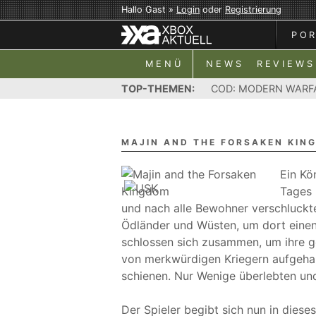
Hallo Gast »
Login
oder
Registrierung
PO
MENÜ
NEWS
REVIEWS
TOP-THEMEN:
COD: MODERN WARF
MAJIN AND THE FORSAKEN KIN
Ein Kö
Tages 
und nach alle Bewohner verschluckt
Ödländer und Wüsten, um dort einen
schlossen sich zusammen, um ihre g
von merkwürdigen Kriegern aufgehalt
schienen. Nur Wenige überlebten un
Der Spieler begibt sich nun in diese