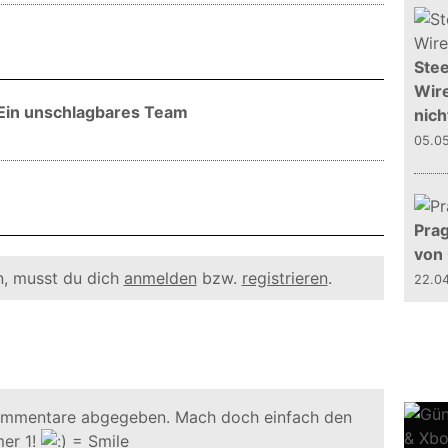
Stee
Wire
 Ein unschlagbares Team
nich
05.0
Prag
von
, musst du dich
anmelden
bzw.
registrieren
.
22.0
ommentare abgegeben. Mach doch einfach den
er 1!