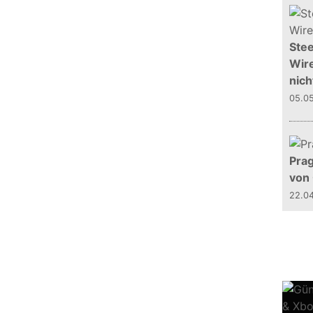
Stee
Wire
nich
05.0
Prag
von
22.0