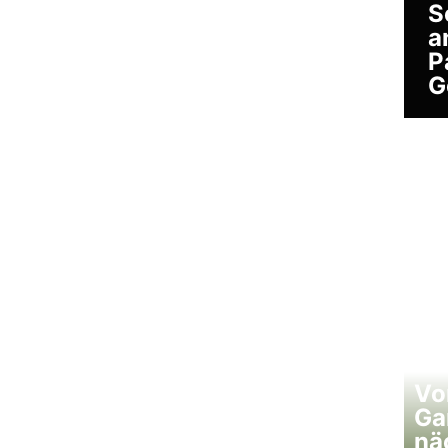
S
a
P
G
Vo
Ga
nä