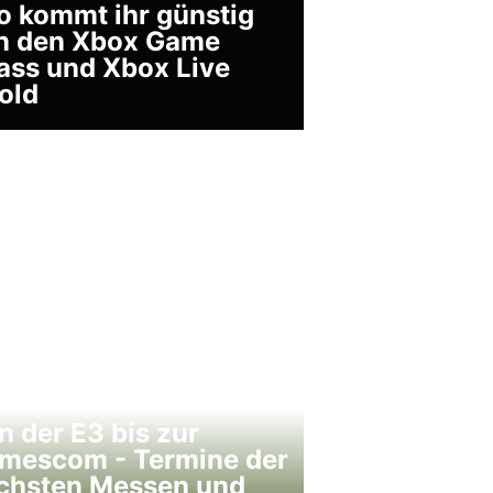
o kommt ihr günstig
n den Xbox Game
ass und Xbox Live
old
n der E3 bis zur
mescom - Termine der
chsten Messen und