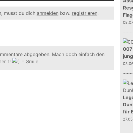
Assa
Resy
, musst du dich
anmelden
bzw.
registrieren
.
Flag
08.0
007 
ommentare abgegeben. Mach doch einfach den
jun
er 1!
03.0
Leg
Dunk
für 
27.0