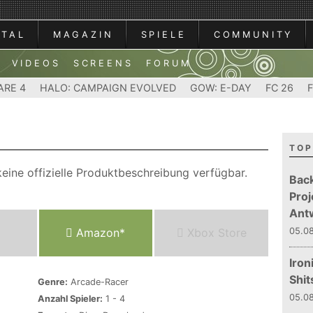
RTAL
MAGAZIN
SPIELE
COMMUNITY
VIDEOS
SCREENS
FORUM
ARE 4
HALO: CAMPAIGN EVOLVED
GOW: E-DAY
FC 26
TOP
eine offizielle Produktbeschreibung verfügbar.
Bac
Proj
Ant
Amazon*
Xbox Store
05.08
Iron
Shit
Genre:
Arcade-Racer
05.08
Anzahl Spieler:
1 - 4