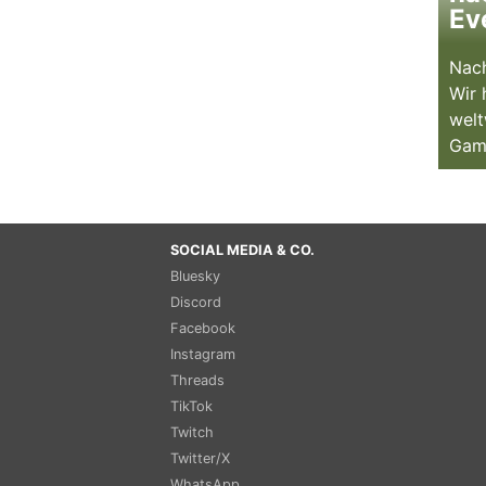
Ev
Nach
Wir 
welt
Gam
SOCIAL MEDIA & CO.
Bluesky
Discord
Facebook
Instagram
Threads
TikTok
Twitch
Twitter/X
WhatsApp