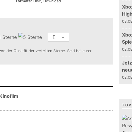
Formate:
Disc, Download
Xbox
Hig
03.08
Xbo
-
Spie
02.08
von der Qualität der verteilten Sterne. Seid bei eurer
Jetz
neu
02.08
Kinofilm
TOP