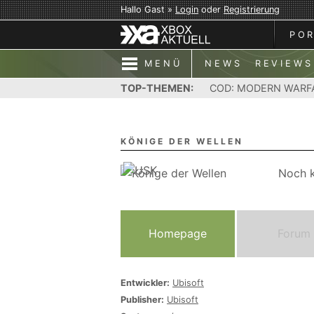
Hallo Gast »
Login
oder
Registrierung
PO
MENÜ
NEWS
REVIEWS
TOP-THEMEN:
COD: MODERN WARF
KÖNIGE DER WELLEN
Noch k
Homepage
Forum
Entwickler:
Ubisoft
Publisher:
Ubisoft